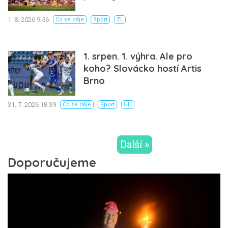
1. 8. 2026 9:56
Co se děje
Sport
ZL
1. srpen. 1. výhra. Ale pro
koho? Slovácko hostí Artis
Brno
31. 7. 2026 18:39
Co se děje
Sport
UH
Další »