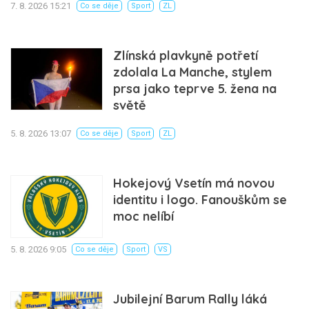
7. 8. 2026 15:21
Co se děje
Sport
ZL
Zlínská plavkyně potřetí
zdolala La Manche, stylem
prsa jako teprve 5. žena na
světě
5. 8. 2026 13:07
Co se děje
Sport
ZL
Hokejový Vsetín má novou
identitu i logo. Fanouškům se
moc nelíbí
5. 8. 2026 9:05
Co se děje
Sport
VS
Jubilejní Barum Rally láká