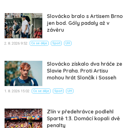
Slovácko bralo s Artisem Brno
jen bod. Góly padaly až v
závěru
2. 8. 2026 9:52
Co se děje
Sport
UH
Slovácko získalo dva hráče ze
Slavie Praha. Proti Artisu
mohou hrát Slončík i Sosseh
1. 8. 2026 15:02
Co se děje
Sport
UH
Zlín v předehrávce podlehl
Spartě 1:3. Domácí kopali dvě
penalty