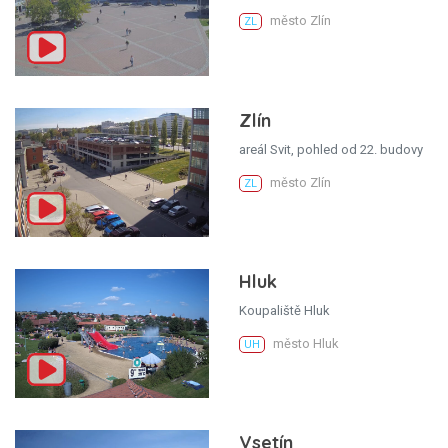
město Zlín
ZL
Zlín
areál Svit, pohled od 22. budovy
město Zlín
ZL
Hluk
Koupaliště Hluk
město Hluk
UH
Vsetín