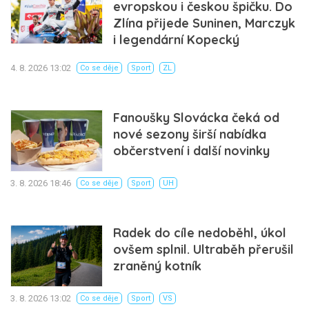
evropskou i českou špičku. Do
Zlína přijede Suninen, Marczyk
i legendární Kopecký
4. 8. 2026 13:02
Co se děje
Sport
ZL
Fanoušky Slovácka čeká od
nové sezony širší nabídka
občerstvení i další novinky
3. 8. 2026 18:46
Co se děje
Sport
UH
Radek do cíle nedoběhl, úkol
ovšem splnil. Ultraběh přerušil
zraněný kotník
3. 8. 2026 13:02
Co se děje
Sport
VS