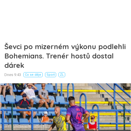
Ševci po mizerném výkonu podlehli
Bohemians. Trenér hostů dostal
dárek
Dnes 9:43
Co se děje
Sport
ZL