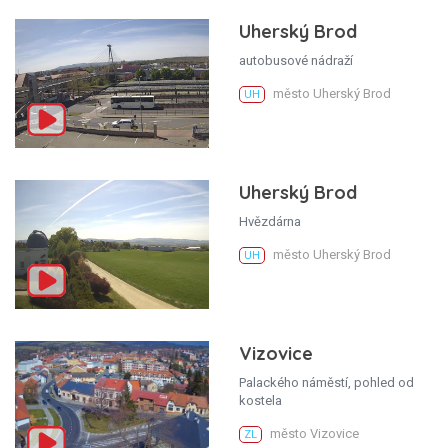
Uherský Brod
autobusové nádraží
město Uherský Brod
UH
Uherský Brod
Hvězdárna
město Uherský Brod
UH
Vizovice
Palackého náměstí, pohled od
kostela
město Vizovice
ZL