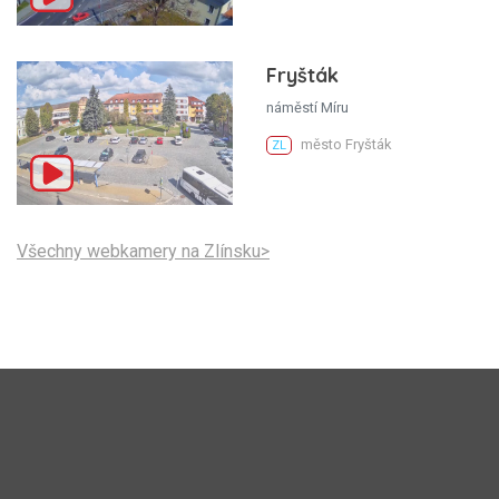
Fryšták
náměstí Míru
město Fryšták
ZL
Všechny webkamery na Zlínsku>