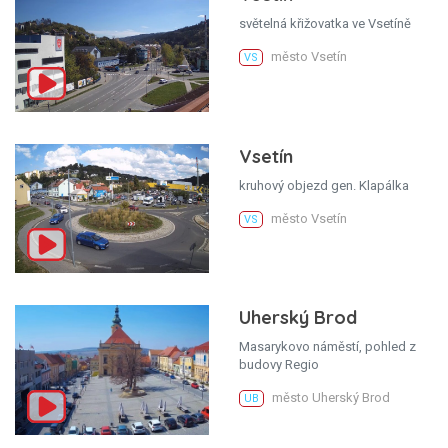
světelná křižovatka ve Vsetíně
město Vsetín
VS
Vsetín
kruhový objezd gen. Klapálka
město Vsetín
VS
Uherský Brod
Masarykovo náměstí, pohled z
budovy Regio
město Uherský Brod
UB