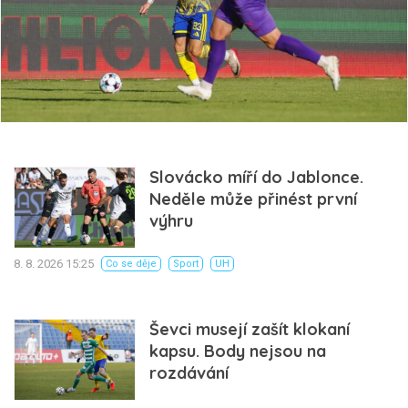
Slovácko míří do Jablonce.
Neděle může přinést první
výhru
8. 8. 2026 15:25
Co se děje
Sport
UH
Ševci musejí zašít klokaní
kapsu. Body nejsou na
rozdávání