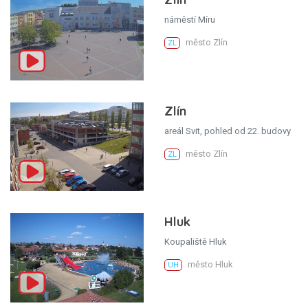
náměstí Míru
město Zlín
ZL
Zlín
areál Svit, pohled od 22. budovy
město Zlín
ZL
Hluk
Koupaliště Hluk
město Hluk
UH