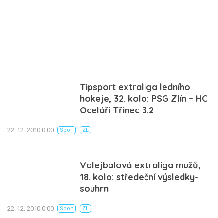
Tipsport extraliga ledního
hokeje, 32. kolo: PSG Zlín – HC
Oceláři Třinec 3:2
22. 12. 2010 0:00
Sport
ZL
Volejbalová extraliga mužů,
18. kolo: středeční výsledky-
souhrn
22. 12. 2010 0:00
Sport
ZL