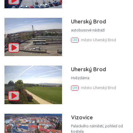
Uherský Brod
autobusové nádraží
město Uherský Brod
UH
Uherský Brod
Hvězdárna
město Uherský Brod
UH
Vizovice
Palackého náměstí, pohled od
kostela