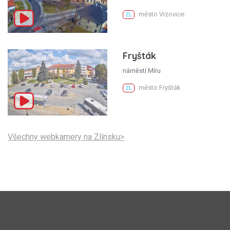
město Vizovice
ZL
Fryšták
náměstí Míru
město Fryšták
ZL
Všechny webkamery na Zlínsku>