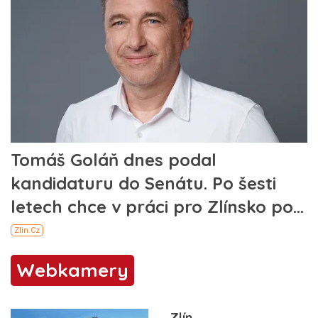
Webkamery
Zlín