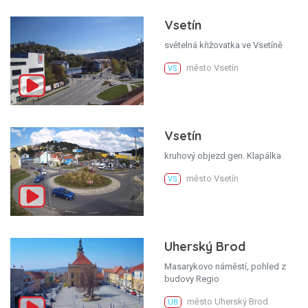
Vsetín
světelná křižovatka ve Vsetíně
město Vsetín
VS
Vsetín
kruhový objezd gen. Klapálka
město Vsetín
VS
Uherský Brod
Masarykovo náměstí, pohled z
budovy Regio
město Uherský Brod
UB