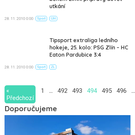
utkání
28. 11. 2010 0:00
Sport
UH
Tipsport extraliga ledního
hokeje, 25. kolo: PSG Zlín – HC
Eaton Pardubice 3:4
28. 11. 2010 0:00
Sport
ZL
«
1
…
492
493
494
495
496
…
Předchozí