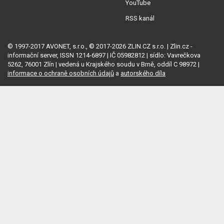
YouTube
RSS kanál
© 1997-2017 AVONET, s.r.o., © 2017-2026 ZLIN.CZ s.r.o. | Zlin.cz -
informační server, ISSN 1214-6897 | IČ 05982812 | sídlo: Vavrečkova
5262, 76001 Zlín | vedená u Krajského soudu v Brně, oddíl C 98972 |
informace o ochraně osobních údajů
a
autorského díla