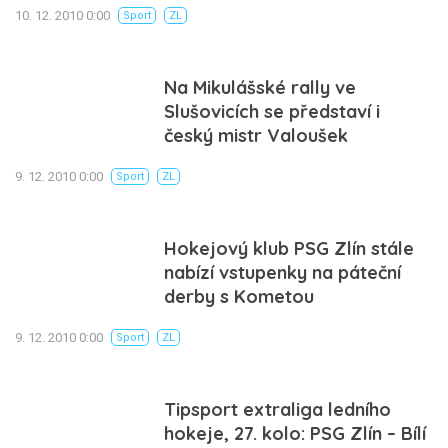
10. 12. 2010 0:00
Sport
ZL
Na Mikulášské rally ve
Slušovicích se představí i
český mistr Valoušek
9. 12. 2010 0:00
Sport
ZL
Hokejový klub PSG Zlín stále
nabízí vstupenky na páteční
derby s Kometou
9. 12. 2010 0:00
Sport
ZL
Tipsport extraliga ledního
hokeje, 27. kolo: PSG Zlín – Bílí