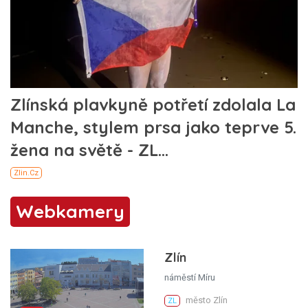
Webkamery
Zlín
náměstí Míru
město Zlín
ZL