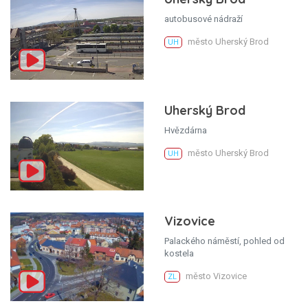
autobusové nádraží
město Uherský Brod
UH
Uherský Brod
Hvězdárna
město Uherský Brod
UH
Vizovice
Palackého náměstí, pohled od
kostela
město Vizovice
ZL