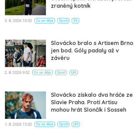
zraněný kotník
3. 8. 2026 13:02
Co se děje
Sport
VS
Slovácko bralo s Artisem Brno
jen bod. Góly padaly až v
závěru
2. 8. 2026 9:52
Co se děje
Sport
UH
Slovácko získalo dva hráče ze
Slavie Praha. Proti Artisu
mohou hrát Slončík i Sosseh
1. 8. 2026 15:02
Co se děje
Sport
UH