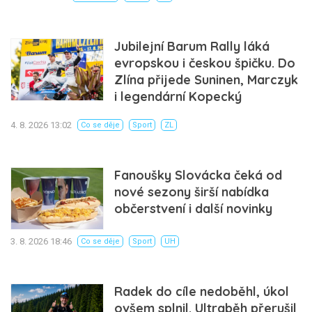
Jubilejní Barum Rally láká
evropskou i českou špičku. Do
Zlína přijede Suninen, Marczyk
i legendární Kopecký
4. 8. 2026 13:02
Co se děje
Sport
ZL
Fanoušky Slovácka čeká od
nové sezony širší nabídka
občerstvení i další novinky
3. 8. 2026 18:46
Co se děje
Sport
UH
Radek do cíle nedoběhl, úkol
ovšem splnil. Ultraběh přerušil