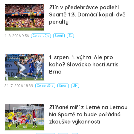
Zlín v předehrávce podlehl
Spartě 1:3. Domácí kopali dvě
penalty
1. 8. 2026 9:56
Co se děje
Sport
ZL
1. srpen. 1. výhra. Ale pro
koho? Slovácko hostí Artis
Brno
31. 7. 2026 18:39
Co se děje
Sport
UH
Zlíňané míří z Letné na Letnou.
Na Spartě to bude pořádná
zkouška výkonnosti