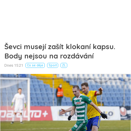
Ševci musejí zašít klokaní kapsu.
Body nejsou na rozdávání
Dnes 15:21
Co se děje
Sport
ZL