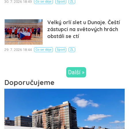
30. 7. 2026 18:49
Co se děje
Sport
ZL
Velký orlí slet u Dunaje. Čeští
zástupci na světových hrách
obstáli se ctí
29. 7. 2026 18:44
Co se děje
Sport
ZL
Další »