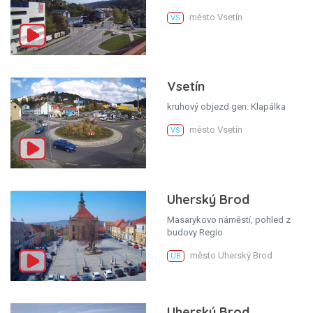
město Vsetín
VS
Vsetín
kruhový objezd gen. Klapálka
město Vsetín
VS
Uherský Brod
Masarykovo náměstí, pohled z
budovy Regio
město Uherský Brod
UB
Uherský Brod