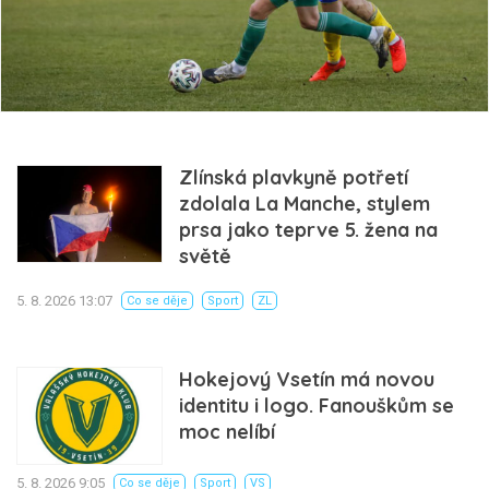
Zlínská plavkyně potřetí
zdolala La Manche, stylem
prsa jako teprve 5. žena na
světě
5. 8. 2026 13:07
Co se děje
Sport
ZL
Hokejový Vsetín má novou
identitu i logo. Fanouškům se
moc nelíbí
5. 8. 2026 9:05
Co se děje
Sport
VS