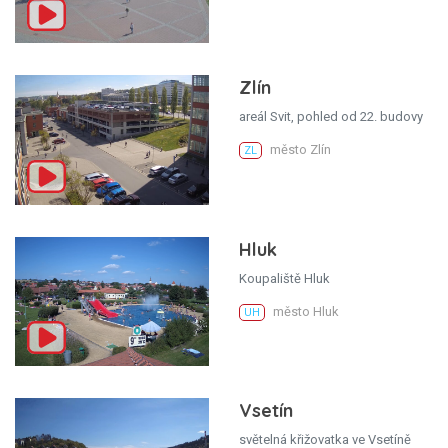
Zlín
areál Svit, pohled od 22. budovy
město Zlín
ZL
Hluk
Koupaliště Hluk
město Hluk
UH
Vsetín
světelná křižovatka ve Vsetíně