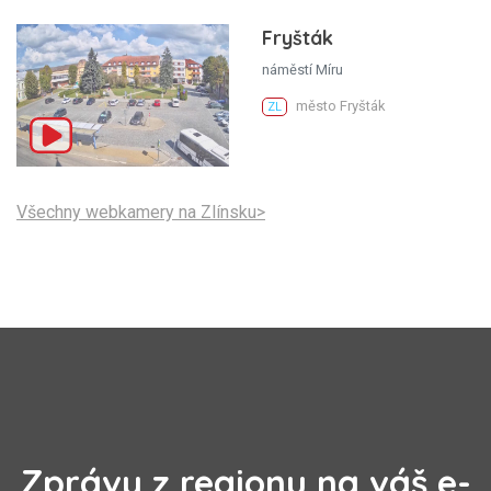
Fryšták
náměstí Míru
město Fryšták
ZL
Všechny webkamery na Zlínsku>
Zprávy z regionu na váš e-