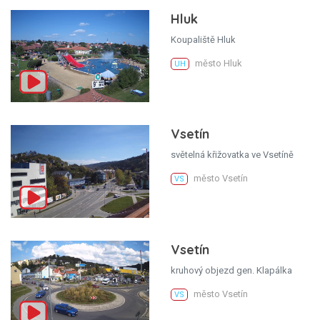
Hluk
Koupaliště Hluk
město Hluk
UH
Vsetín
světelná křižovatka ve Vsetíně
město Vsetín
VS
Vsetín
kruhový objezd gen. Klapálka
město Vsetín
VS