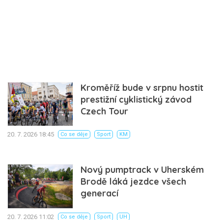
Kroměříž bude v srpnu hostit
prestižní cyklistický závod
Czech Tour
20. 7. 2026 18:45
Co se děje
Sport
KM
Nový pumptrack v Uherském
Brodě láká jezdce všech
generací
20. 7. 2026 11:02
Co se děje
Sport
UH