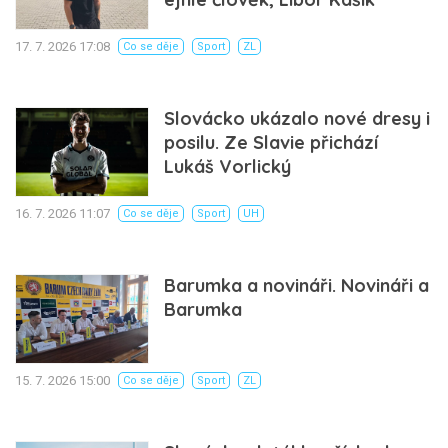
17. 7. 2026 17:08
Co se děje
Sport
ZL
Slovácko ukázalo nové dresy i
posilu. Ze Slavie přichází
Lukáš Vorlický
16. 7. 2026 11:07
Co se děje
Sport
UH
Barumka a novináři. Novináři a
Barumka
15. 7. 2026 15:00
Co se děje
Sport
ZL