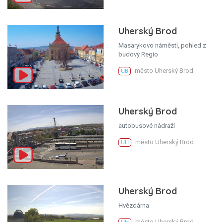
Uherský Brod
Masarykovo náměstí, pohled z
budovy Regio
město Uherský Brod
UB
Uherský Brod
autobusové nádraží
město Uherský Brod
UH
Uherský Brod
Hvězdárna
město Uherský Brod