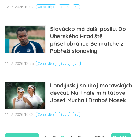
12. 7. 2026 10:02
Co se děje
Sport
ZL
Slovácko má další posilu. Do
Uherského Hradiště
přišel obránce Behiratche z
Pobřeží slonoviny
11. 7. 2026 12:55
Co se děje
Sport
UH
Londýnský souboj moravských
děvčat. Na finále míří tátové
Josef Mucha i Drahoš Nosek
11. 7. 2026 10:02
Co se děje
Sport
ZL