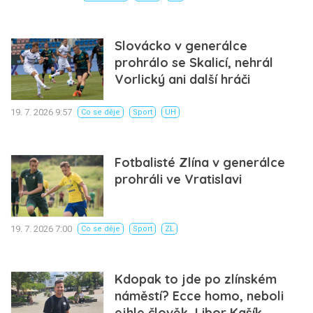
Slovácko v generálce
prohrálo se Skalicí, nehrál
Vorlický ani další hráči
19. 7. 2026 9:57
Co se děje
Sport
UH
Fotbalisté Zlína v generálce
prohráli ve Vratislavi
19. 7. 2026 7:00
Co se děje
Sport
ZL
Kdopak to jde po zlínském
náměstí? Ecce homo, neboli
ejhle člověk, Libor Kašík