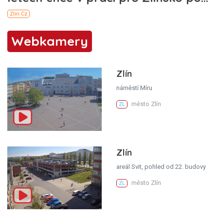
Webkamery
Zlín
náměstí Míru
město Zlín
ZL
Zlín
areál Svit, pohled od 22. budovy
město Zlín
ZL