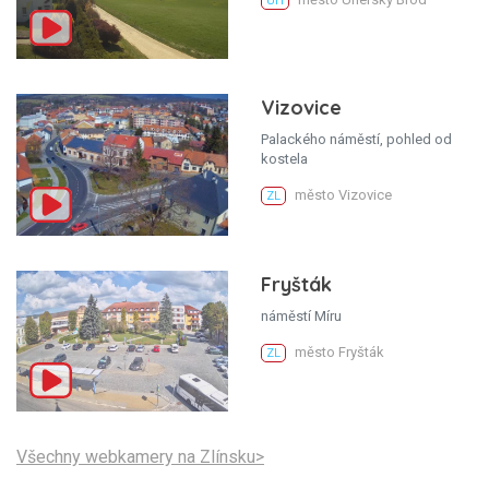
UH
Vizovice
Palackého náměstí, pohled od
kostela
město Vizovice
ZL
Fryšták
náměstí Míru
město Fryšták
ZL
Všechny webkamery na Zlínsku>