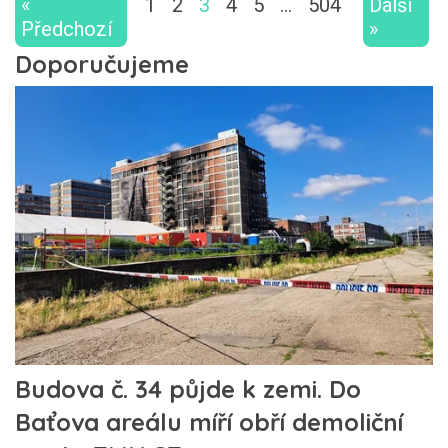
«
1
2
3
4
5
…
504
Další
Předchozí
»