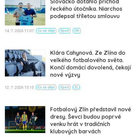
Slovácko dotáhlo příchod
řeckého útočníka. Niarchos
podepsal tříletou smlouvu
14. 7. 2026 11:07
Co se děje
Sport
UH
Klára Cahynová. Ze Zlína do
velkého fotbalového světa.
Končí domácí dovolená, čekají
nové výzvy
12. 7. 2026 15:15
Co se děje
Sport
ZL
Fotbalový Zlín představil nové
dresy. Ševci budou poprvé
venku hrát v tradičních
klubových barvách