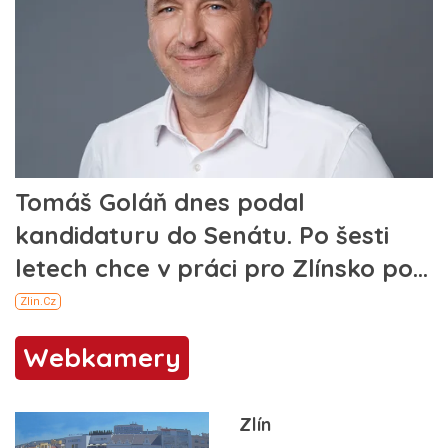
Webkamery
Zlín