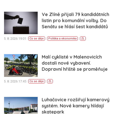
Ve Zlíně přijali 79 kandidátních
listin pro komunální volby. Do
Senátu se hlásí šest kandidátů
5. 8. 2026 19:01
Co se děje
Politika a ekonomika
ZL
Malí cyklisté v Malenovicích
dostali nové vybavení.
Dopravní hřiště se proměňuje
5. 8. 2026 17:45
Co se děje
ZL
Luhačovice rozšiřují kamerový
systém. Nové kamery hlídají
skatepark