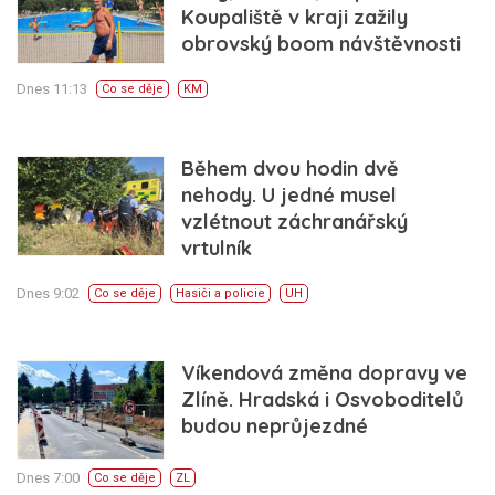
Koupaliště v kraji zažily
obrovský boom návštěvnosti
Dnes 11:13
Co se děje
KM
Během dvou hodin dvě
nehody. U jedné musel
vzlétnout záchranářský
vrtulník
Dnes 9:02
Co se děje
Hasiči a policie
UH
Víkendová změna dopravy ve
Zlíně. Hradská i Osvoboditelů
budou neprůjezdné
Dnes 7:00
Co se děje
ZL