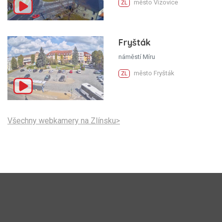
město Vizovice
ZL
Fryšták
náměstí Míru
město Fryšták
ZL
Všechny webkamery na Zlínsku>