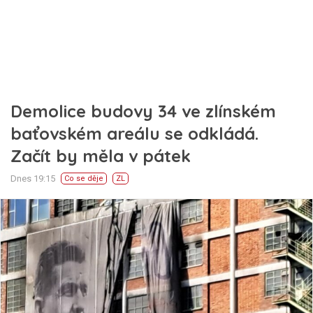
Demolice budovy 34 ve zlínském
baťovském areálu se odkládá.
Začít by měla v pátek
Dnes 19:15
Co se děje
ZL