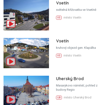
Vsetín
světelná křižovatka ve Vsetíně
město Vsetín
VS
Vsetín
kruhový objezd gen. Klapálka
město Vsetín
VS
Uherský Brod
Masarykovo náměstí, pohled z
budovy Regio
město Uherský Brod
UB