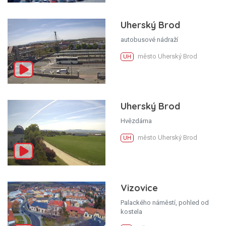
Uherský Brod
autobusové nádraží
město Uherský Brod
UH
Uherský Brod
Hvězdárna
město Uherský Brod
UH
Vizovice
Palackého náměstí, pohled od
kostela