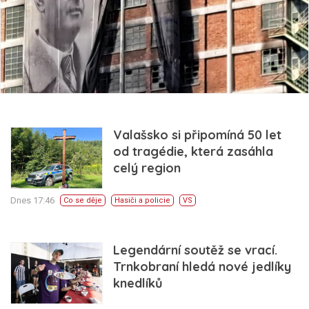
Valašsko si připomíná 50 let
od tragédie, která zasáhla
celý region
Dnes 17:46
Co se děje
Hasiči a policie
VS
Legendární soutěž se vrací.
Trnkobraní hledá nové jedlíky
knedlíků