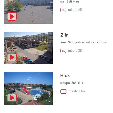
náměstí Míru
město Zlín
ZL
Zlín
areál Svit, pohled od 22. budovy
město Zlín
ZL
Hluk
Koupaliště Hluk
město Hluk
UH