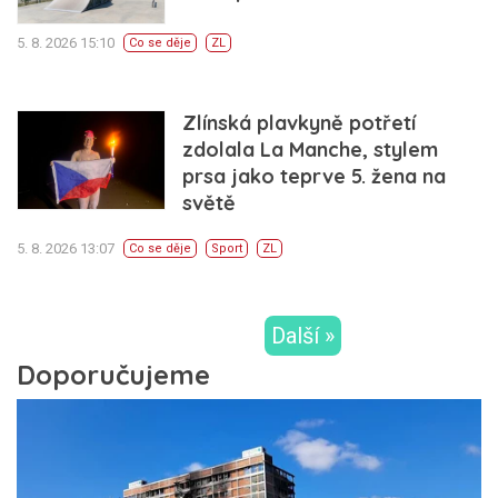
5. 8. 2026 15:10
Co se děje
ZL
Zlínská plavkyně potřetí
zdolala La Manche, stylem
prsa jako teprve 5. žena na
světě
5. 8. 2026 13:07
Co se děje
Sport
ZL
Další »