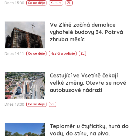
Dnes 15:30
Co se děje
Kultura
ZL
Ve Zlíně začíná demolice
vyhořelé budovy 34. Potrvá
zhruba měsíc
Dnes 14:11
Co se děje
Hasiči a policie
ZL
Cestující ve Vsetíně čekají
velké změny. Otevře se nové
autobusové nádraží
Dnes 13:00
Co se děje
VS
Teploměr u čtyřicítky, hurá do
vody, do stínu, na pivo.