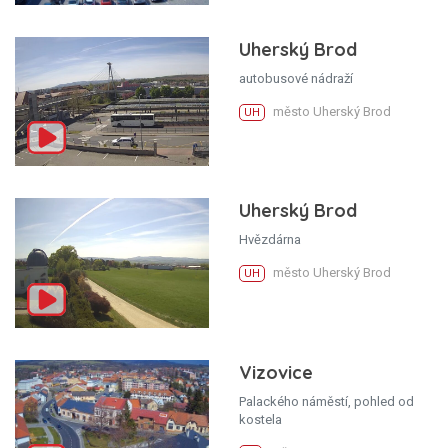
Uherský Brod
autobusové nádraží
město Uherský Brod
UH
Uherský Brod
Hvězdárna
město Uherský Brod
UH
Vizovice
Palackého náměstí, pohled od
kostela