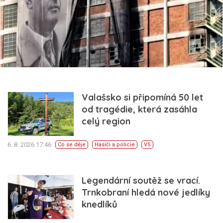
Valašsko si připomíná 50 let
od tragédie, která zasáhla
celý region
6. 8. 2026 17:46
Co se děje
Hasiči a policie
VS
Legendární soutěž se vrací.
Trnkobraní hledá nové jedlíky
knedlíků