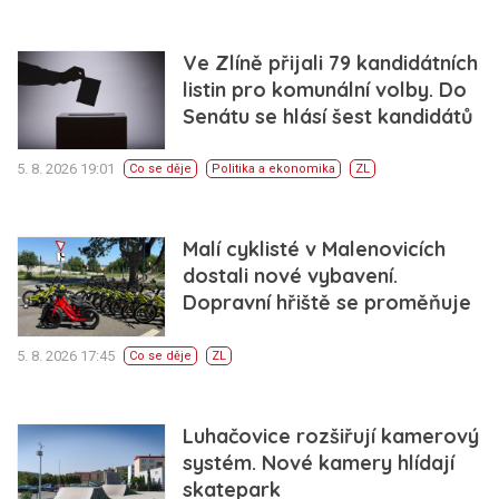
Ve Zlíně přijali 79 kandidátních
listin pro komunální volby. Do
Senátu se hlásí šest kandidátů
5. 8. 2026 19:01
Co se děje
Politika a ekonomika
ZL
Malí cyklisté v Malenovicích
dostali nové vybavení.
Dopravní hřiště se proměňuje
5. 8. 2026 17:45
Co se děje
ZL
Luhačovice rozšiřují kamerový
systém. Nové kamery hlídají
skatepark