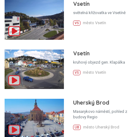
Vsetín
světelná křižovatka ve Vsetíně
město Vsetín
VS
Vsetín
kruhový objezd gen. Klapálka
město Vsetín
VS
Uherský Brod
Masarykovo náměstí, pohled z
budovy Regio
město Uherský Brod
UB