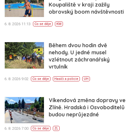
Koupaliště v kraji zažily
obrovský boom návštěvnosti
6. 8. 2026 11:13
Co se děje
KM
Během dvou hodin dvě
nehody. U jedné musel
vzlétnout záchranářský
vrtulník
6. 8. 2026 9:02
Co se děje
Hasiči a policie
UH
Víkendová změna dopravy ve
Zlíně. Hradská i Osvoboditelů
budou neprůjezdné
6. 8. 2026 7:00
Co se děje
ZL