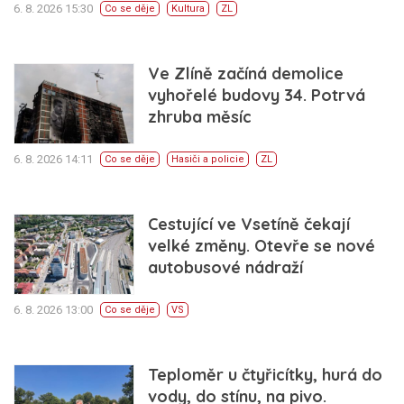
6. 8. 2026 15:30
Co se děje
Kultura
ZL
Ve Zlíně začíná demolice
vyhořelé budovy 34. Potrvá
zhruba měsíc
6. 8. 2026 14:11
Co se děje
Hasiči a policie
ZL
Cestující ve Vsetíně čekají
velké změny. Otevře se nové
autobusové nádraží
6. 8. 2026 13:00
Co se děje
VS
Teploměr u čtyřicítky, hurá do
vody, do stínu, na pivo.