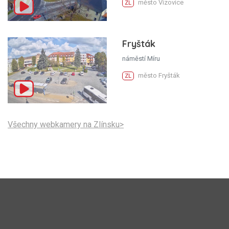
město Vizovice
ZL
Fryšták
náměstí Míru
město Fryšták
ZL
Všechny webkamery na Zlínsku>