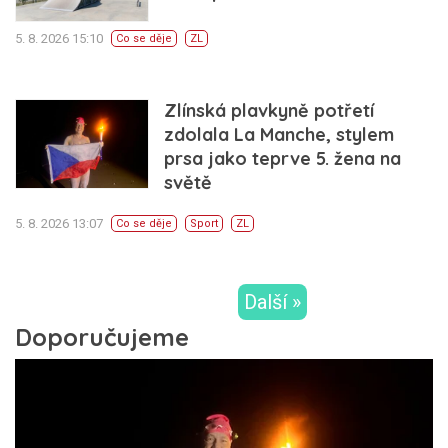
5. 8. 2026 15:10
Co se děje
ZL
Zlínská plavkyně potřetí
zdolala La Manche, stylem
prsa jako teprve 5. žena na
světě
5. 8. 2026 13:07
Co se děje
Sport
ZL
Další »