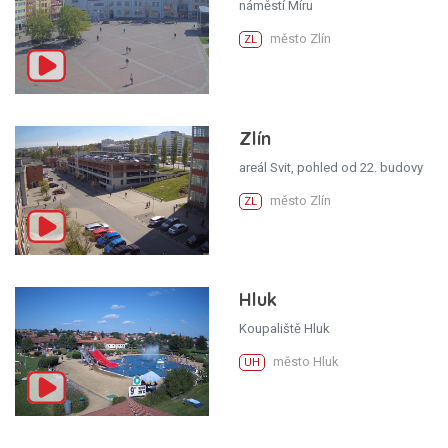
náměstí Míru
město Zlín
ZL
Zlín
areál Svit, pohled od 22. budovy
město Zlín
ZL
Hluk
Koupaliště Hluk
město Hluk
UH