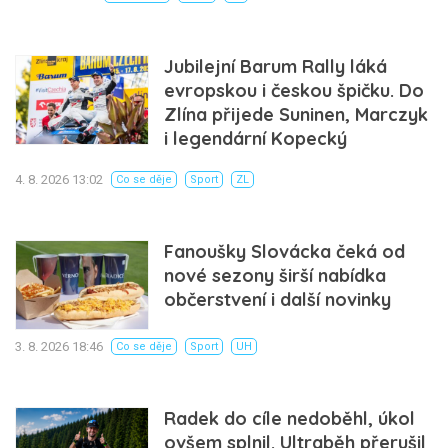
Jubilejní Barum Rally láká
evropskou i českou špičku. Do
Zlína přijede Suninen, Marczyk
i legendární Kopecký
4. 8. 2026 13:02
Co se děje
Sport
ZL
Fanoušky Slovácka čeká od
nové sezony širší nabídka
občerstvení i další novinky
3. 8. 2026 18:46
Co se děje
Sport
UH
Radek do cíle nedoběhl, úkol
ovšem splnil. Ultraběh přerušil