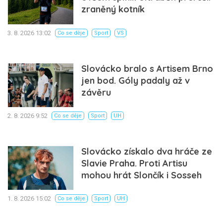
zraněný kotník
3. 8. 2026 13:02
Co se děje
Sport
VS
Slovácko bralo s Artisem Brno
jen bod. Góly padaly až v
závěru
2. 8. 2026 9:52
Co se děje
Sport
UH
Slovácko získalo dva hráče ze
Slavie Praha. Proti Artisu
mohou hrát Slončík i Sosseh
1. 8. 2026 15:02
Co se děje
Sport
UH