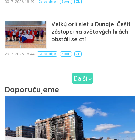
30. 7. 2026 18:49
Co se děje
Sport
ZL
Velký orlí slet u Dunaje. Čeští
zástupci na světových hrách
obstáli se ctí
29. 7. 2026 18:44
Co se děje
Sport
ZL
Další »