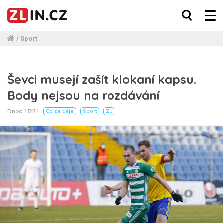
/
Sport
Ševci musejí zašít klokaní kapsu.
Body nejsou na rozdávání
Dnes 15:21
Co se děje
Sport
ZL