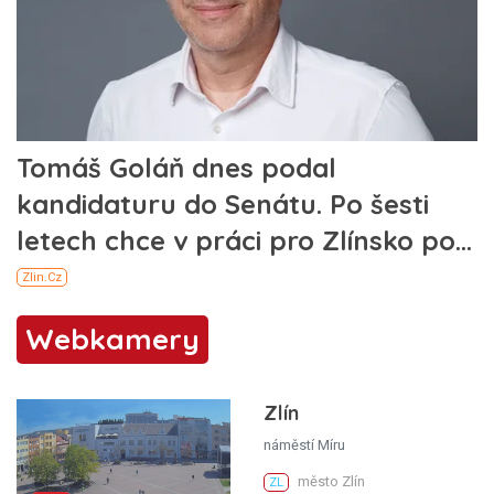
Webkamery
Zlín
náměstí Míru
město Zlín
ZL