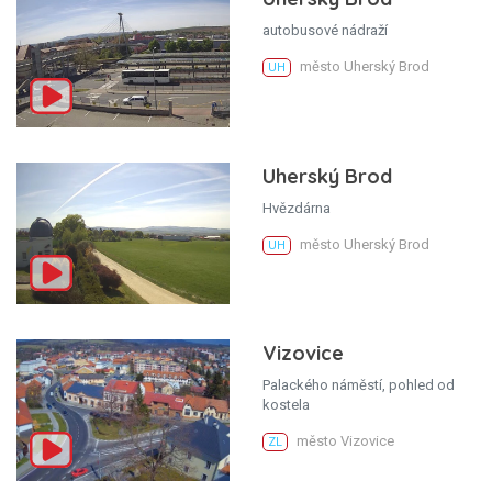
autobusové nádraží
město Uherský Brod
UH
Uherský Brod
Hvězdárna
město Uherský Brod
UH
Vizovice
Palackého náměstí, pohled od
kostela
město Vizovice
ZL