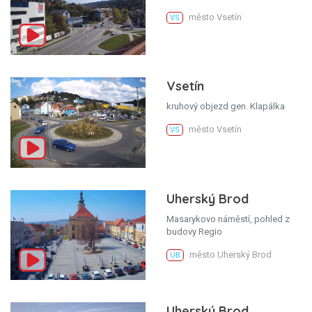
město Vsetín
VS
Vsetín
kruhový objezd gen. Klapálka
město Vsetín
VS
Uherský Brod
Masarykovo náměstí, pohled z
budovy Regio
město Uherský Brod
UB
Uherský Brod