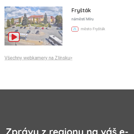
Fryšták
náměstí Míru
město Fryšták
ZL
Všechny webkamery na Zlínsku>
Zprávy z regionu na váš e-