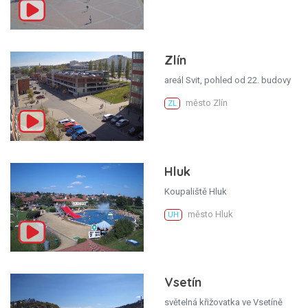
Zlín
areál Svit, pohled od 22. budovy
město Zlín
ZL
Hluk
Koupaliště Hluk
město Hluk
UH
Vsetín
světelná křižovatka ve Vsetíně