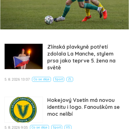
Zlínská plavkyně potřetí
zdolala La Manche, stylem
prsa jako teprve 5. žena na
světě
5. 8. 2026 13:07
Co se děje
Sport
ZL
Hokejový Vsetín má novou
identitu i logo. Fanouškům se
moc nelíbí
5. 8. 2026 9:05
Co se děje
Sport
VS