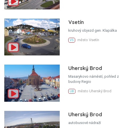
Vsetín
kruhový objezd gen. Klapálka
město Vsetín
VS
Uherský Brod
Masarykovo náměstí, pohled z
budovy Regio
město Uherský Brod
UB
Uherský Brod
autobusové nádraží