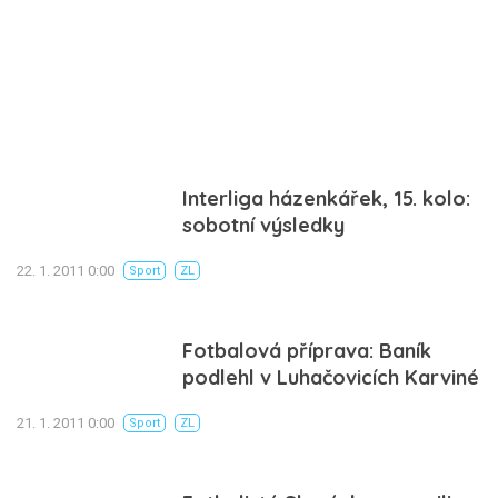
Interliga házenkářek, 15. kolo:
sobotní výsledky
22. 1. 2011 0:00
Sport
ZL
Fotbalová příprava: Baník
podlehl v Luhačovicích Karviné
21. 1. 2011 0:00
Sport
ZL