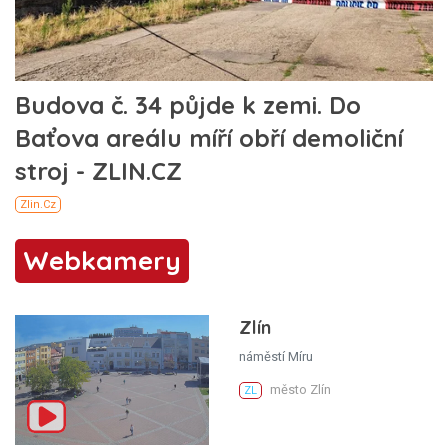
Webkamery
Zlín
náměstí Míru
město Zlín
ZL