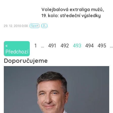
Volejbalová extraliga mužů,
19. kolo: středeční výsledky
29. 12. 2010 0:00
Sport
ZL
«
1
…
491
492
493
494
495
…
Předchozí