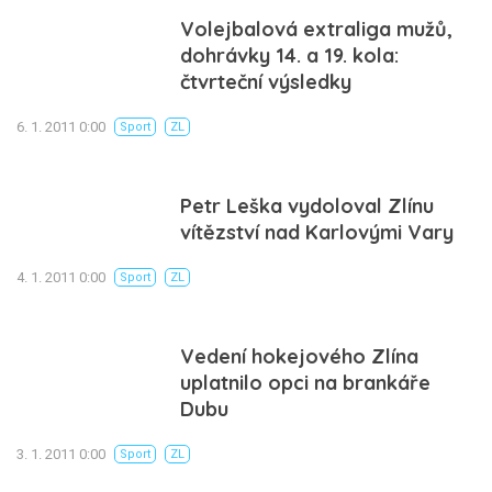
Volejbalová extraliga mužů,
dohrávky 14. a 19. kola:
čtvrteční výsledky
6. 1. 2011 0:00
Sport
ZL
Petr Leška vydoloval Zlínu
vítězství nad Karlovými Vary
4. 1. 2011 0:00
Sport
ZL
Vedení hokejového Zlína
uplatnilo opci na brankáře
Dubu
3. 1. 2011 0:00
Sport
ZL