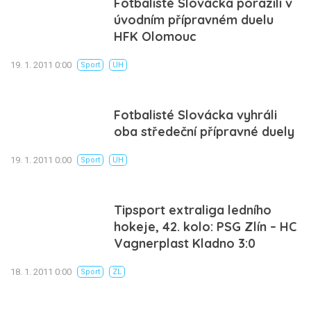
Fotbalisté Slovácka porazili v
úvodním přípravném duelu
HFK Olomouc
19. 1. 2011 0:00
Sport
UH
Fotbalisté Slovácka vyhráli
oba středeční přípravné duely
19. 1. 2011 0:00
Sport
UH
Tipsport extraliga ledního
hokeje, 42. kolo: PSG Zlín – HC
Vagnerplast Kladno 3:0
18. 1. 2011 0:00
Sport
ZL