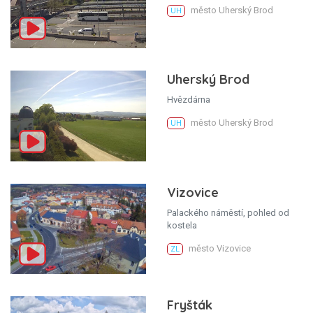
město Uherský Brod
UH
Uherský Brod
Hvězdárna
město Uherský Brod
UH
Vizovice
Palackého náměstí, pohled od
kostela
město Vizovice
ZL
Fryšták