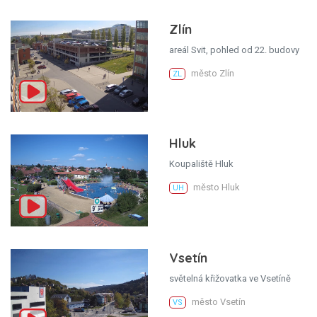
Zlín
areál Svit, pohled od 22. budovy
město Zlín
ZL
Hluk
Koupaliště Hluk
město Hluk
UH
Vsetín
světelná křižovatka ve Vsetíně
město Vsetín
VS