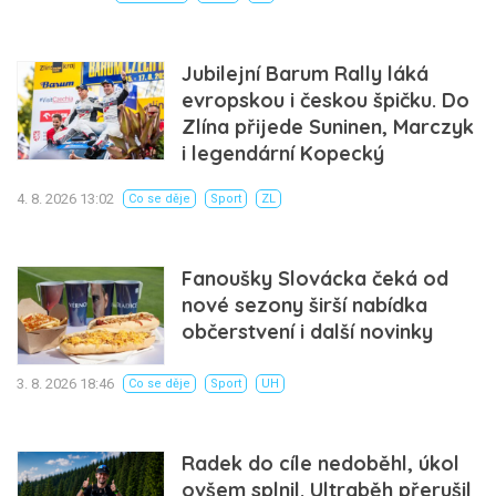
Jubilejní Barum Rally láká
evropskou i českou špičku. Do
Zlína přijede Suninen, Marczyk
i legendární Kopecký
4. 8. 2026 13:02
Co se děje
Sport
ZL
Fanoušky Slovácka čeká od
nové sezony širší nabídka
občerstvení i další novinky
3. 8. 2026 18:46
Co se děje
Sport
UH
Radek do cíle nedoběhl, úkol
ovšem splnil. Ultraběh přerušil