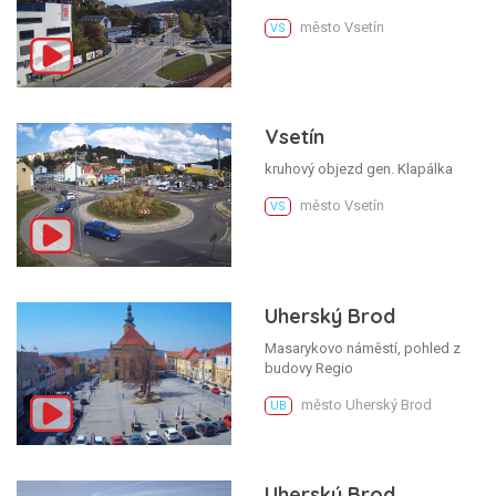
město Vsetín
VS
Vsetín
kruhový objezd gen. Klapálka
město Vsetín
VS
Uherský Brod
Masarykovo náměstí, pohled z
budovy Regio
město Uherský Brod
UB
Uherský Brod