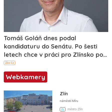
Webkamery
Zlín
náměstí Míru
město Zlín
ZL