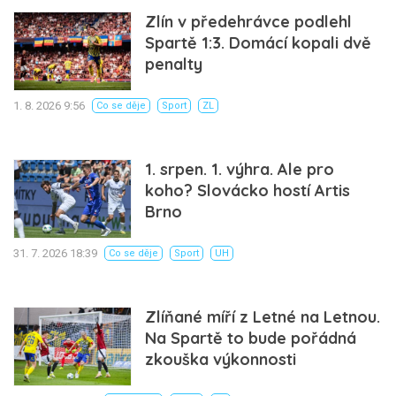
Zlín v předehrávce podlehl
Spartě 1:3. Domácí kopali dvě
penalty
1. 8. 2026 9:56
Co se děje
Sport
ZL
1. srpen. 1. výhra. Ale pro
koho? Slovácko hostí Artis
Brno
31. 7. 2026 18:39
Co se děje
Sport
UH
Zlíňané míří z Letné na Letnou.
Na Spartě to bude pořádná
zkouška výkonnosti