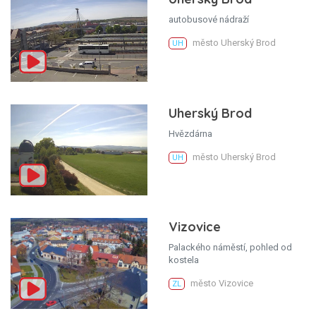
autobusové nádraží
město Uherský Brod
UH
Uherský Brod
Hvězdárna
město Uherský Brod
UH
Vizovice
Palackého náměstí, pohled od
kostela
město Vizovice
ZL