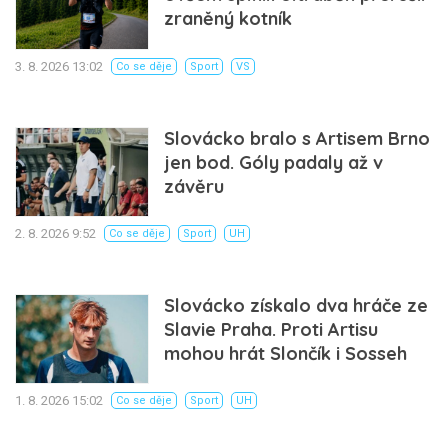
zraněný kotník
3. 8. 2026 13:02
Co se děje
Sport
VS
Slovácko bralo s Artisem Brno
jen bod. Góly padaly až v
závěru
2. 8. 2026 9:52
Co se děje
Sport
UH
Slovácko získalo dva hráče ze
Slavie Praha. Proti Artisu
mohou hrát Slončík i Sosseh
1. 8. 2026 15:02
Co se děje
Sport
UH