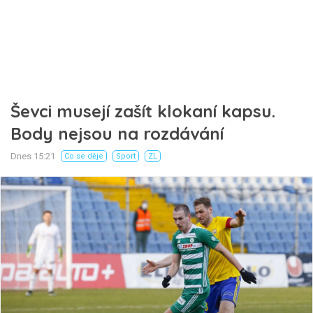
Ševci musejí zašít klokaní kapsu.
Body nejsou na rozdávání
Dnes 15:21
Co se děje
Sport
ZL