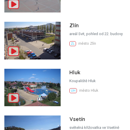
Zlín
areál Svit, pohled od 22. budovy
město Zlín
ZL
Hluk
Koupaliště Hluk
město Hluk
UH
Vsetín
světelná křižovatka ve Vsetíně