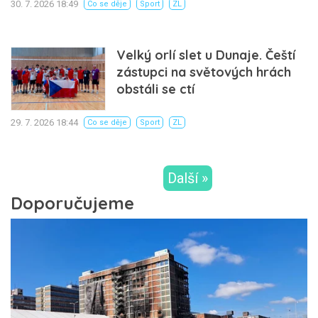
30. 7. 2026 18:49
Co se děje
Sport
ZL
Velký orlí slet u Dunaje. Čeští
zástupci na světových hrách
obstáli se ctí
29. 7. 2026 18:44
Co se děje
Sport
ZL
Další »