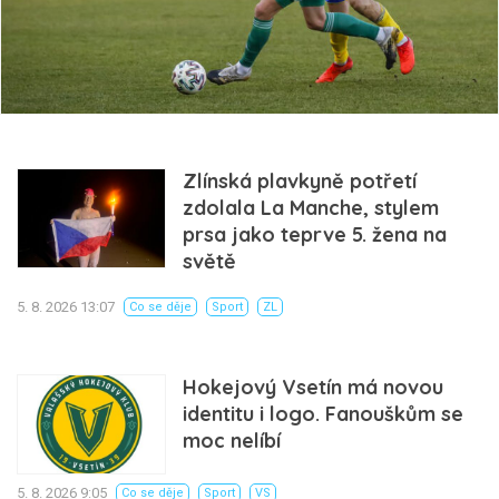
Zlínská plavkyně potřetí
zdolala La Manche, stylem
prsa jako teprve 5. žena na
světě
5. 8. 2026 13:07
Co se děje
Sport
ZL
Hokejový Vsetín má novou
identitu i logo. Fanouškům se
moc nelíbí
5. 8. 2026 9:05
Co se děje
Sport
VS