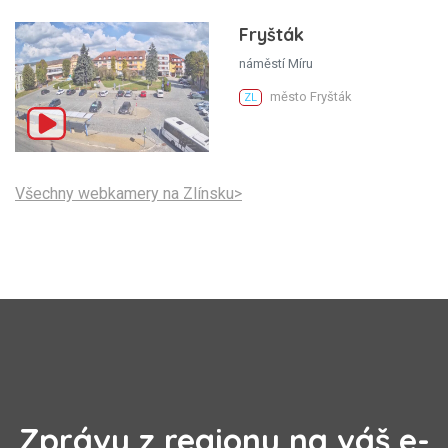
Fryšták
náměstí Míru
město Fryšták
ZL
Všechny webkamery na Zlínsku>
Zprávy z regionu na váš e-