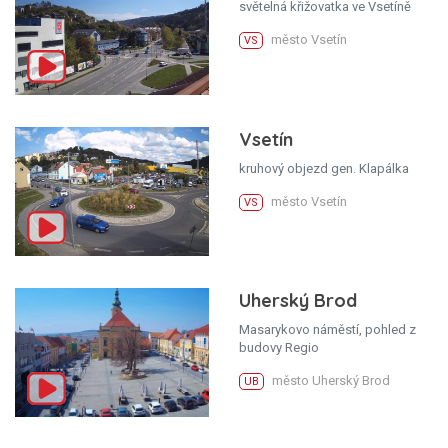
světelná křižovatka ve Vsetíně
město Vsetín
VS
Vsetín
kruhový objezd gen. Klapálka
město Vsetín
VS
Uherský Brod
Masarykovo náměstí, pohled z
budovy Regio
město Uherský Brod
UB