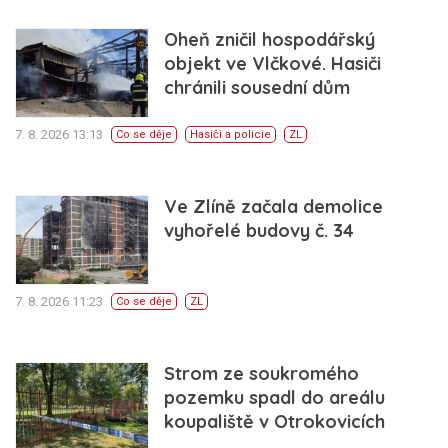
Oheň zničil hospodářský
objekt ve Vlčkové. Hasiči
chránili sousední dům
7. 8. 2026 13:13
Co se děje
Hasiči a policie
ZL
Ve Zlíně začala demolice
vyhořelé budovy č. 34
7. 8. 2026 11:23
Co se děje
ZL
Strom ze soukromého
pozemku spadl do areálu
koupaliště v Otrokovicích