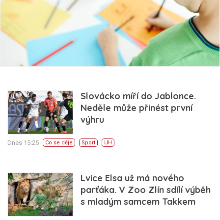
Slovácko míří do Jablonce.
Neděle může přinést první
výhru
Dnes 15:25
Co se děje
Sport
UH
Lvice Elsa už má nového
parťáka. V Zoo Zlín sdílí výběh
s mladým samcem Takkem