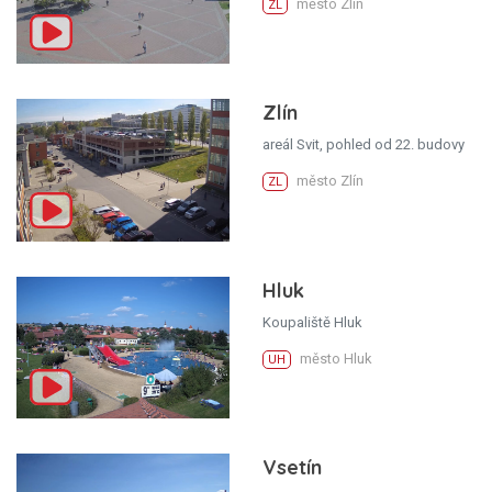
město Zlín
ZL
Zlín
areál Svit, pohled od 22. budovy
město Zlín
ZL
Hluk
Koupaliště Hluk
město Hluk
UH
Vsetín