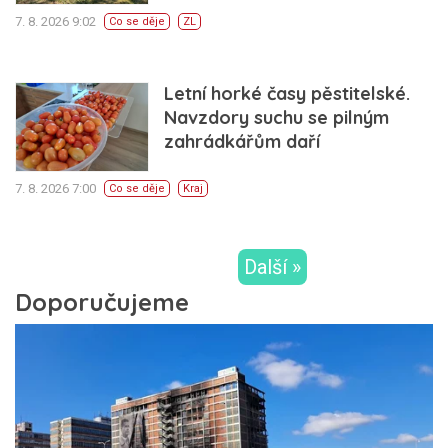
7. 8. 2026 9:02
Co se děje
ZL
Letní horké časy pěstitelské.
Navzdory suchu se pilným
zahrádkářům daří
7. 8. 2026 7:00
Co se děje
Kraj
Další »