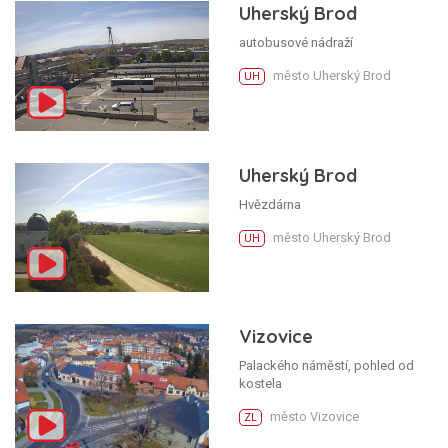
Uherský Brod
autobusové nádraží
město Uherský Brod
UH
Uherský Brod
Hvězdárna
město Uherský Brod
UH
Vizovice
Palackého náměstí, pohled od
kostela
město Vizovice
ZL