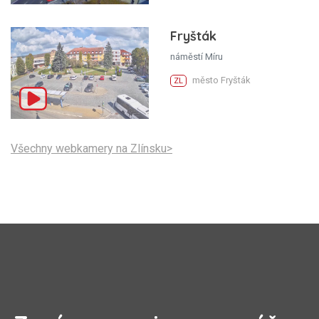
Fryšták
náměstí Míru
město Fryšták
ZL
Všechny webkamery na Zlínsku>