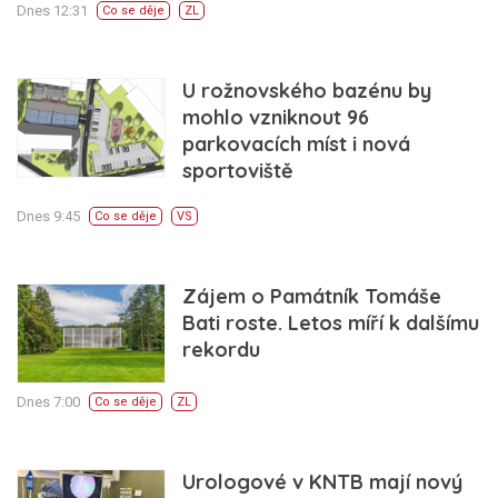
Dnes 12:31
Co se děje
ZL
U rožnovského bazénu by
mohlo vzniknout 96
parkovacích míst i nová
sportoviště
Dnes 9:45
Co se děje
VS
Zájem o Památník Tomáše
Bati roste. Letos míří k dalšímu
rekordu
Dnes 7:00
Co se děje
ZL
Urologové v KNTB mají nový