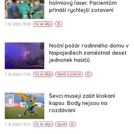
holmiový laser. Pacientům
přináší rychlejší zotavení
7. 8. 2026 19:00
Co se děje
ZL
Noční požár rodinného domu v
Napajedlech zaměstnal deset
jednotek hasičů
7. 8. 2026 17:36
Co se děje
Hasiči a policie
ZL
Ševci musejí zašít klokaní
kapsu. Body nejsou na
rozdávání
7. 8. 2026 15:21
Co se děje
Sport
ZL