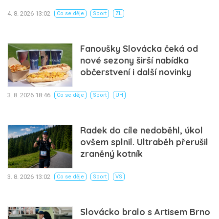
4. 8. 2026 13:02
Co se děje
Sport
ZL
Fanoušky Slovácka čeká od
nové sezony širší nabídka
občerstvení i další novinky
3. 8. 2026 18:46
Co se děje
Sport
UH
Radek do cíle nedoběhl, úkol
ovšem splnil. Ultraběh přerušil
zraněný kotník
3. 8. 2026 13:02
Co se děje
Sport
VS
Slovácko bralo s Artisem Brno