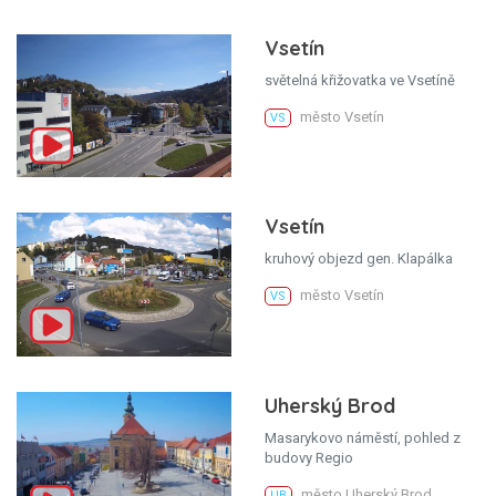
Vsetín
světelná křižovatka ve Vsetíně
město Vsetín
VS
Vsetín
kruhový objezd gen. Klapálka
město Vsetín
VS
Uherský Brod
Masarykovo náměstí, pohled z
budovy Regio
město Uherský Brod
UB