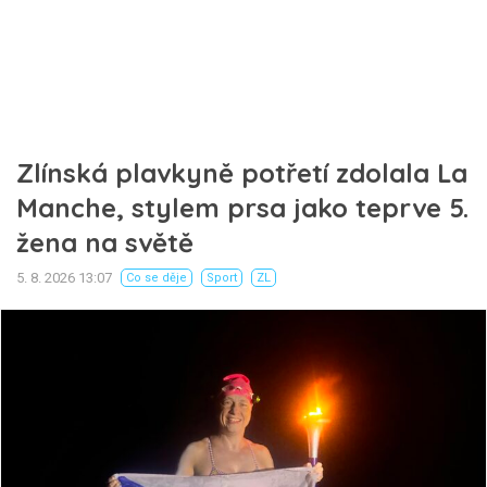
Zlínská plavkyně potřetí zdolala La
Manche, stylem prsa jako teprve 5.
žena na světě
5. 8. 2026 13:07
Co se děje
Sport
ZL