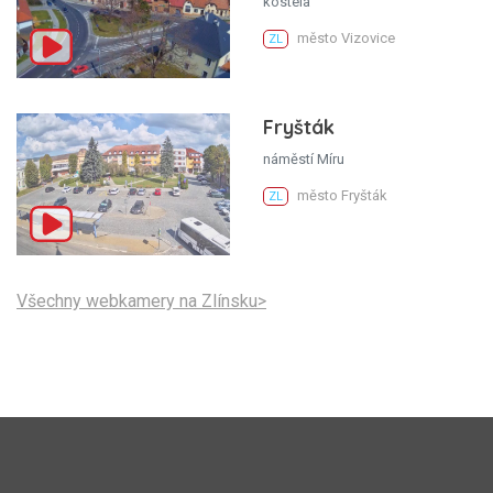
kostela
město Vizovice
ZL
Fryšták
náměstí Míru
město Fryšták
ZL
Všechny webkamery na Zlínsku>