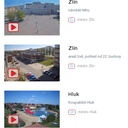
Zlín
náměstí Míru
město Zlín
ZL
Zlín
areál Svit, pohled od 22. budovy
město Zlín
ZL
Hluk
Koupaliště Hluk
město Hluk
UH