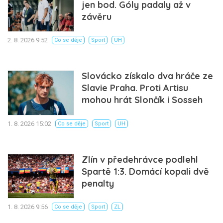
jen bod. Góly padaly až v
závěru
2. 8. 2026 9:52
Co se děje
Sport
UH
Slovácko získalo dva hráče ze
Slavie Praha. Proti Artisu
mohou hrát Slončík i Sosseh
1. 8. 2026 15:02
Co se děje
Sport
UH
Zlín v předehrávce podlehl
Spartě 1:3. Domácí kopali dvě
penalty
1. 8. 2026 9:56
Co se děje
Sport
ZL