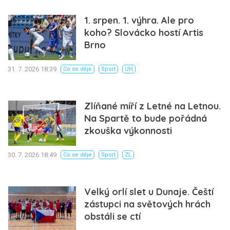
1. srpen. 1. výhra. Ale pro
koho? Slovácko hostí Artis
Brno
31. 7. 2026 18:39
Co se děje
Sport
UH
Zlíňané míří z Letné na Letnou.
Na Spartě to bude pořádná
zkouška výkonnosti
30. 7. 2026 18:49
Co se děje
Sport
ZL
Velký orlí slet u Dunaje. Čeští
zástupci na světových hrách
obstáli se ctí