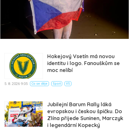
Hokejový Vsetín má novou
identitu i logo. Fanouškům se
moc nelíbí
5. 8. 2026 9:05
Co se děje
Sport
VS
Jubilejní Barum Rally láká
evropskou i českou špičku. Do
Zlína přijede Suninen, Marczyk
i legendární Kopecký