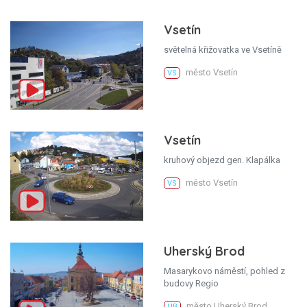
Vsetín
světelná křižovatka ve Vsetíně
město Vsetín
VS
Vsetín
kruhový objezd gen. Klapálka
město Vsetín
VS
Uherský Brod
Masarykovo náměstí, pohled z
budovy Regio
město Uherský Brod
UB