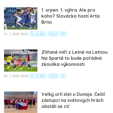
1. srpen. 1. výhra. Ale pro
koho? Slovácko hostí Artis
Brno
31. 7. 2026 18:39
Co se děje
Sport
UH
Zlíňané míří z Letné na Letnou.
Na Spartě to bude pořádná
zkouška výkonnosti
30. 7. 2026 18:49
Co se děje
Sport
ZL
Velký orlí slet u Dunaje. Čeští
zástupci na světových hrách
obstáli se ctí