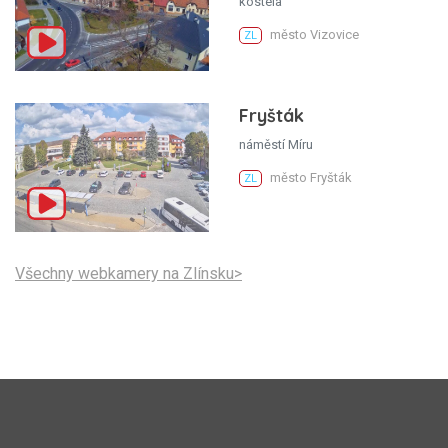
kostela
město Vizovice
ZL
Fryšták
náměstí Míru
město Fryšták
ZL
Všechny webkamery na Zlínsku>