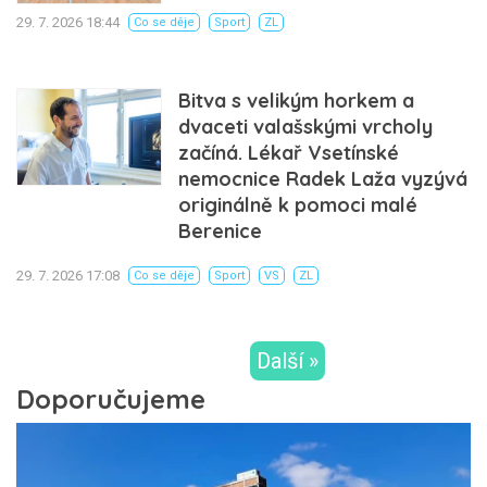
29. 7. 2026 18:44
Co se děje
Sport
ZL
Bitva s velikým horkem a
dvaceti valašskými vrcholy
začíná. Lékař Vsetínské
nemocnice Radek Laža vyzývá
originálně k pomoci malé
Berenice
29. 7. 2026 17:08
Co se děje
Sport
VS
ZL
Další »