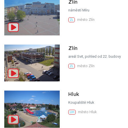
Zlín
náměstí Míru
město Zlín
ZL
Zlín
areál Svit, pohled od 22. budovy
město Zlín
ZL
Hluk
Koupaliště Hluk
město Hluk
UH