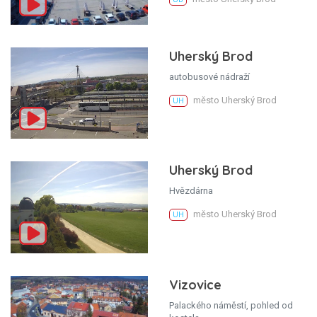
Uherský Brod
autobusové nádraží
město Uherský Brod
UH
Uherský Brod
Hvězdárna
město Uherský Brod
UH
Vizovice
Palackého náměstí, pohled od