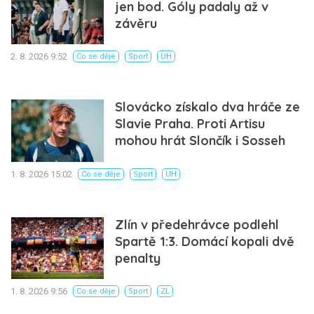
jen bod. Góly padaly až v
závěru
2. 8. 2026 9:52
Co se děje
Sport
UH
Slovácko získalo dva hráče ze
Slavie Praha. Proti Artisu
mohou hrát Slončík i Sosseh
1. 8. 2026 15:02
Co se děje
Sport
UH
Zlín v předehrávce podlehl
Spartě 1:3. Domácí kopali dvě
penalty
1. 8. 2026 9:56
Co se děje
Sport
ZL