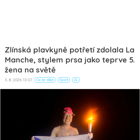
Zlínská plavkyně potřetí zdolala La
Manche, stylem prsa jako teprve 5.
žena na světě
5. 8. 2026 13:07
Co se děje
Sport
ZL