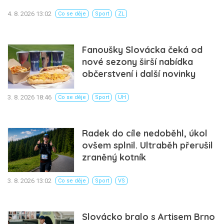
4. 8. 2026 13:02
Co se děje
Sport
ZL
Fanoušky Slovácka čeká od
nové sezony širší nabídka
občerstvení i další novinky
3. 8. 2026 18:46
Co se děje
Sport
UH
Radek do cíle nedoběhl, úkol
ovšem splnil. Ultraběh přerušil
zraněný kotník
3. 8. 2026 13:02
Co se děje
Sport
VS
Slovácko bralo s Artisem Brno