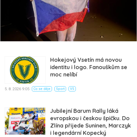
Hokejový Vsetín má novou
identitu i logo. Fanouškům se
moc nelíbí
5. 8. 2026 9:05
Co se děje
Sport
VS
Jubilejní Barum Rally láká
evropskou i českou špičku. Do
Zlína přijede Suninen, Marczyk
i legendární Kopecký