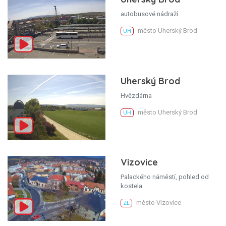
autobusové nádraží
město Uherský Brod
UH
Uherský Brod
Hvězdárna
město Uherský Brod
UH
Vizovice
Palackého náměstí, pohled od
kostela
město Vizovice
ZL