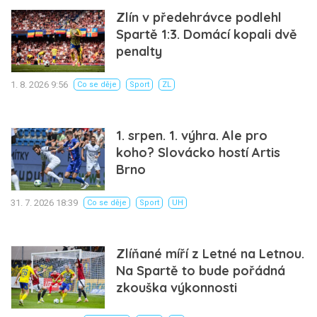
Zlín v předehrávce podlehl
Spartě 1:3. Domácí kopali dvě
penalty
1. 8. 2026 9:56
Co se děje
Sport
ZL
1. srpen. 1. výhra. Ale pro
koho? Slovácko hostí Artis
Brno
31. 7. 2026 18:39
Co se děje
Sport
UH
Zlíňané míří z Letné na Letnou.
Na Spartě to bude pořádná
zkouška výkonnosti