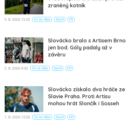
zraněný kotník
3. 8. 2026 13:02
Co se děje
Sport
VS
Slovácko bralo s Artisem Brno
jen bod. Góly padaly až v
závěru
2. 8. 2026 9:52
Co se děje
Sport
UH
Slovácko získalo dva hráče ze
Slavie Praha. Proti Artisu
mohou hrát Slončík i Sosseh
1. 8. 2026 15:02
Co se děje
Sport
UH