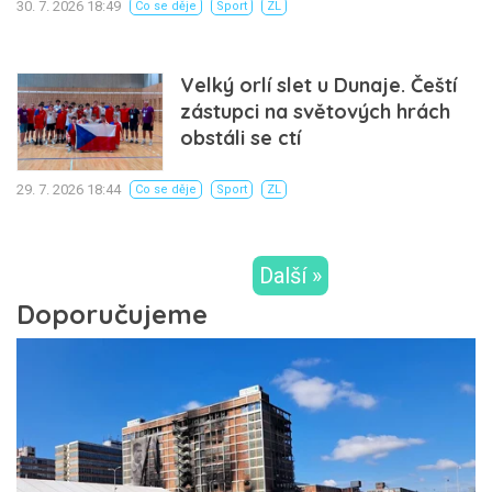
30. 7. 2026 18:49
Co se děje
Sport
ZL
Velký orlí slet u Dunaje. Čeští
zástupci na světových hrách
obstáli se ctí
29. 7. 2026 18:44
Co se děje
Sport
ZL
Další »