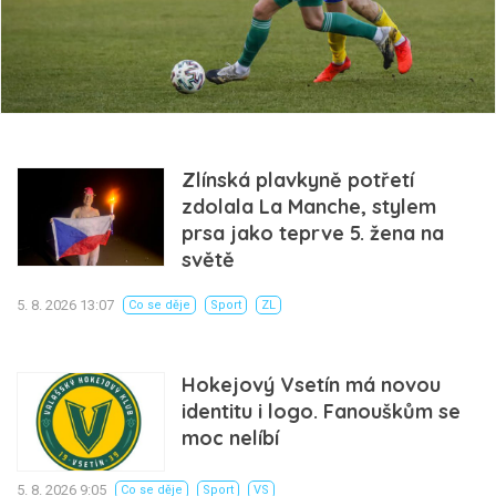
Zlínská plavkyně potřetí
zdolala La Manche, stylem
prsa jako teprve 5. žena na
světě
5. 8. 2026 13:07
Co se děje
Sport
ZL
Hokejový Vsetín má novou
identitu i logo. Fanouškům se
moc nelíbí
5. 8. 2026 9:05
Co se děje
Sport
VS