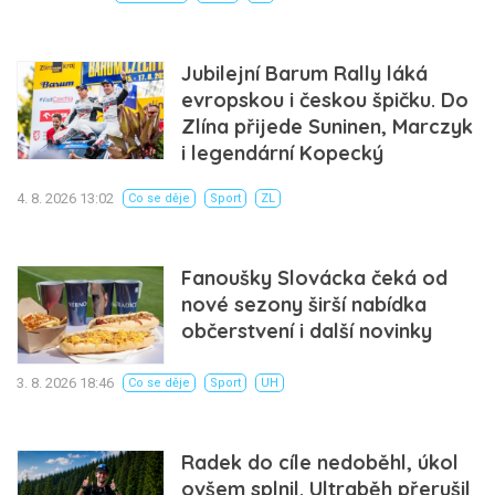
Jubilejní Barum Rally láká
evropskou i českou špičku. Do
Zlína přijede Suninen, Marczyk
i legendární Kopecký
4. 8. 2026 13:02
Co se děje
Sport
ZL
Fanoušky Slovácka čeká od
nové sezony širší nabídka
občerstvení i další novinky
3. 8. 2026 18:46
Co se děje
Sport
UH
Radek do cíle nedoběhl, úkol
ovšem splnil. Ultraběh přerušil