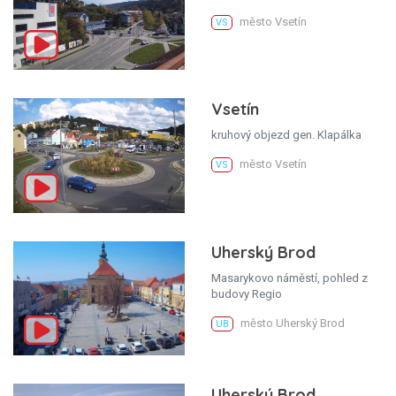
město Vsetín
VS
Vsetín
kruhový objezd gen. Klapálka
město Vsetín
VS
Uherský Brod
Masarykovo náměstí, pohled z
budovy Regio
město Uherský Brod
UB
Uherský Brod