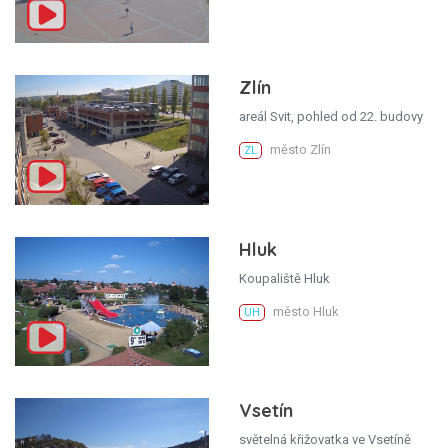
Zlín
areál Svit, pohled od 22. budovy
město Zlín
ZL
Hluk
Koupaliště Hluk
město Hluk
UH
Vsetín
světelná křižovatka ve Vsetíně