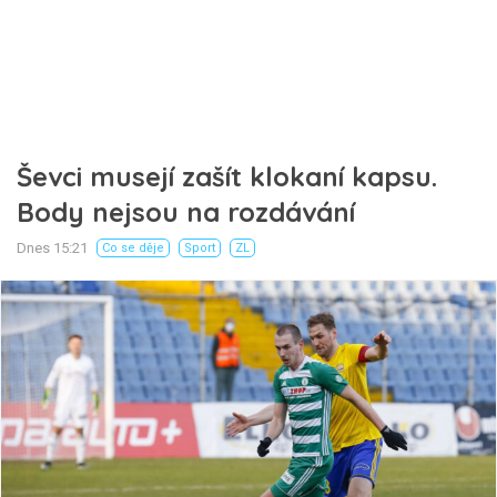
Ševci musejí zašít klokaní kapsu.
Body nejsou na rozdávání
Dnes 15:21
Co se děje
Sport
ZL