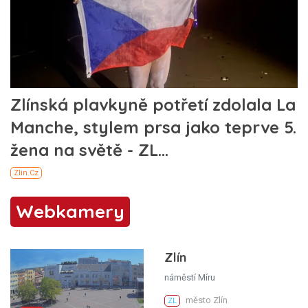
Webkamery
Zlín
náměstí Míru
město Zlín
ZL