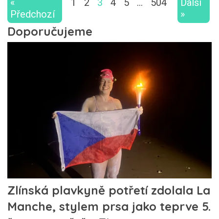
«
1
2
3
4
5
…
504
Další
Předchozí
»