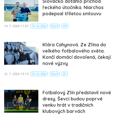
Slovácko dotáhlo příchod
řeckého útočníka. Niarchos
podepsal tříletou smlouvu
14. 7. 2026 11:07
Co se děje
Sport
UH
Klára Cahynová. Ze Zlína do
velkého fotbalového světa.
Končí domácí dovolená, čekají
nové výzvy
12. 7. 2026 15:15
Co se děje
Sport
ZL
Fotbalový Zlín představil nové
dresy. Ševci budou poprvé
venku hrát v tradičních
klubových barvách