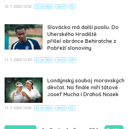
12. 7. 2026 10:02
Co se děje
Sport
ZL
Slovácko má další posilu. Do
Uherského Hradiště
přišel obránce Behiratche z
Pobřeží slonoviny
11. 7. 2026 12:55
Co se děje
Sport
UH
Londýnský souboj moravských
děvčat. Na finále míří tátové
Josef Mucha i Drahoš Nosek
11. 7. 2026 10:02
Co se děje
Sport
ZL