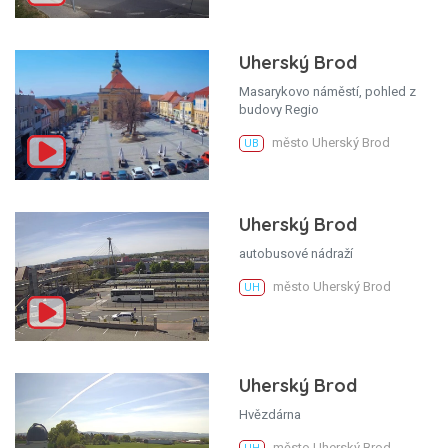
Uherský Brod
Masarykovo náměstí, pohled z
budovy Regio
město Uherský Brod
UB
Uherský Brod
autobusové nádraží
město Uherský Brod
UH
Uherský Brod
Hvězdárna
město Uherský Brod