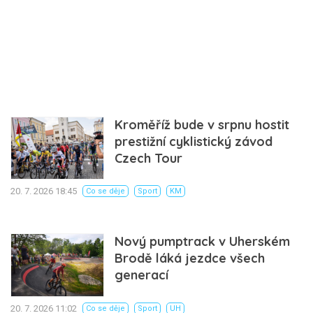
Kroměříž bude v srpnu hostit
prestižní cyklistický závod
Czech Tour
20. 7. 2026 18:45
Co se děje
Sport
KM
Nový pumptrack v Uherském
Brodě láká jezdce všech
generací
20. 7. 2026 11:02
Co se děje
Sport
UH