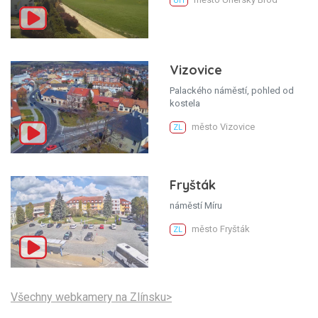
UH
Vizovice
Palackého náměstí, pohled od
kostela
město Vizovice
ZL
Fryšták
náměstí Míru
město Fryšták
ZL
Všechny webkamery na Zlínsku>