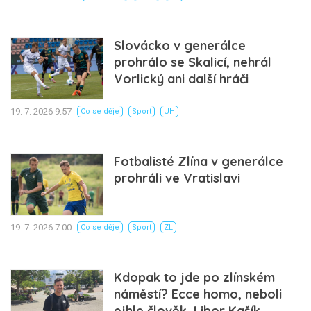
Slovácko v generálce
prohrálo se Skalicí, nehrál
Vorlický ani další hráči
19. 7. 2026 9:57
Co se děje
Sport
UH
Fotbalisté Zlína v generálce
prohráli ve Vratislavi
19. 7. 2026 7:00
Co se děje
Sport
ZL
Kdopak to jde po zlínském
náměstí? Ecce homo, neboli
ejhle člověk, Libor Kašík