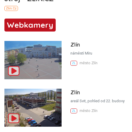
Webkamery
Zlín
náměstí Míru
město Zlín
ZL
Zlín
areál Svit, pohled od 22. budovy
město Zlín
ZL