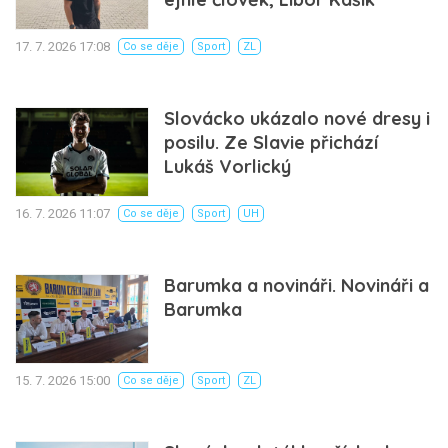
17. 7. 2026 17:08
Co se děje
Sport
ZL
Slovácko ukázalo nové dresy i
posilu. Ze Slavie přichází
Lukáš Vorlický
16. 7. 2026 11:07
Co se děje
Sport
UH
Barumka a novináři. Novináři a
Barumka
15. 7. 2026 15:00
Co se děje
Sport
ZL