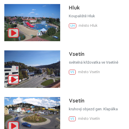
Hluk
Koupaliště Hluk
město Hluk
UH
Vsetín
světelná křižovatka ve Vsetíně
město Vsetín
VS
Vsetín
kruhový objezd gen. Klapálka
město Vsetín
VS