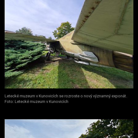
Letecké muzeum v Kunovicích se rozroste o nový významný exponát.
Foto: Letecké muzeum v Kunovicích