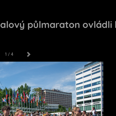
valový půlmaraton ovládli 
1 / 4
us
Next