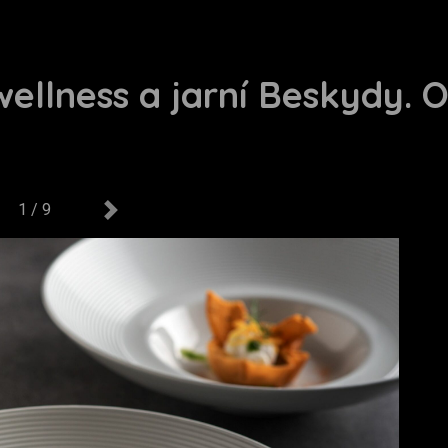
 wellness a jarní Beskydy. 
1 / 9
us
Next