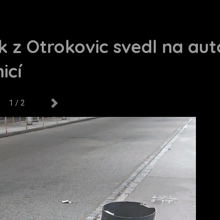
ík z Otrokovic svedl na a
icí
1 / 2
us
Next