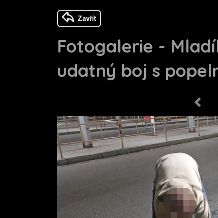
Zavřít
Fotogalerie - Mlad
udatný boj s popeln
Previo