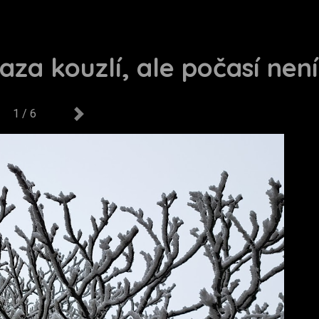
za kouzlí, ale počasí není
1 / 6
us
Next