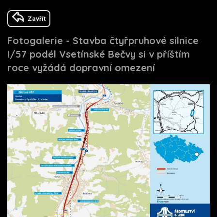
Zavřít
Fotogalerie - Stavba čtyřpruhové silnice
I/57 podél Vsetínské Bečvy si v příštím
roce vyžádá dopravní omezení