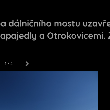
ba dálničního mostu uzav
apajedly a Otrokovicemi. 
1 / 4
us
Next