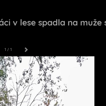
ráci v lese spadla na muže
1 / 1
us
Next