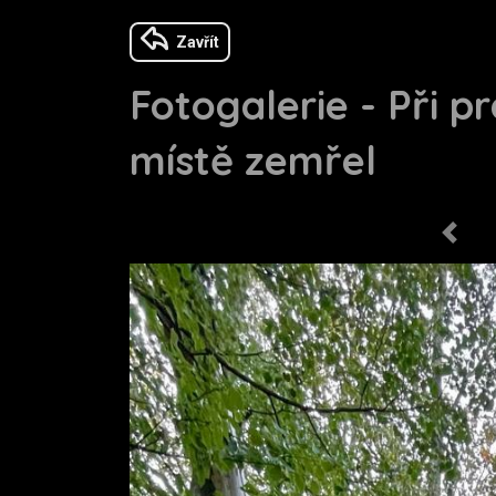
Zavřít
Fotogalerie - Při p
místě zemřel
Previo