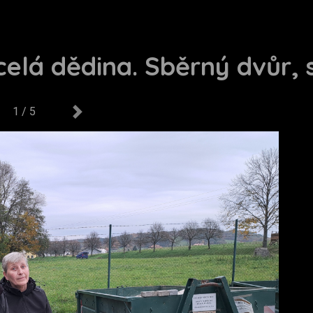
 celá dědina. Sběrný dvůr, s
1 / 5
us
Next