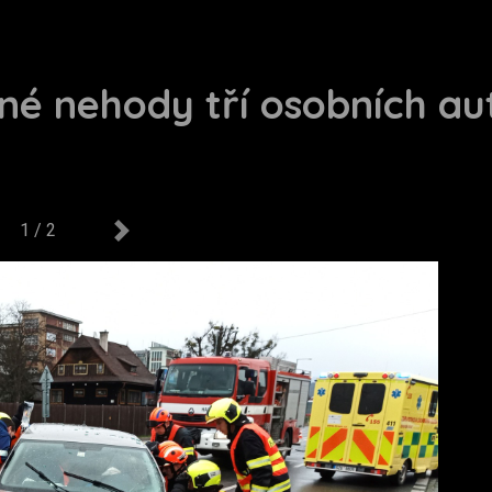
žné nehody tří osobních a
1 / 2
us
Next