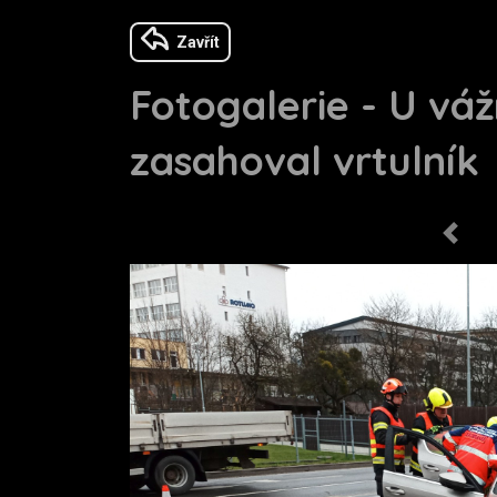
Zavřít
Fotogalerie - U vá
zasahoval vrtulník
Previo