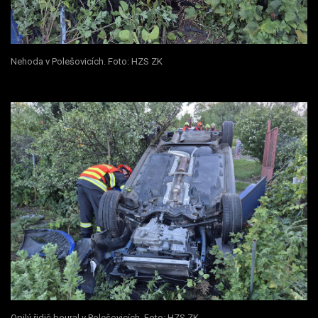
Nehoda v Polešovicích. Foto: HZS ZK
Opilý řidič boural v Polešovicích. Foto: HZS ZK