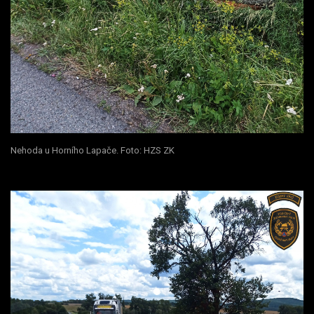
Nehoda u Horního Lapače. Foto: HZS ZK