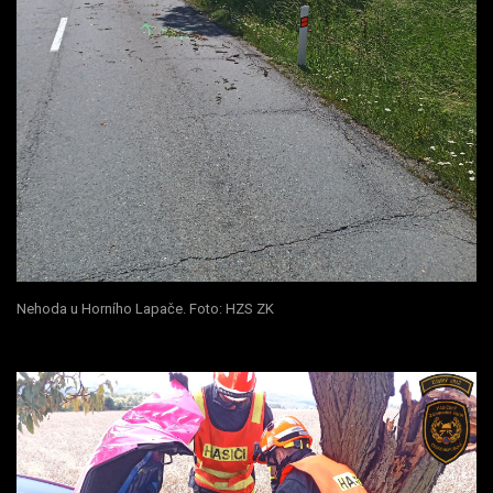
Nehoda u Horního Lapače. Foto: HZS ZK