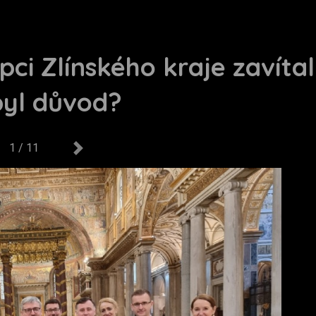
pci Zlínského kraje zavítal
byl důvod?
1 / 11
us
Next