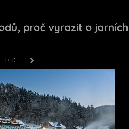
odů, proč vyrazit o jarníc
1 / 13
us
Next