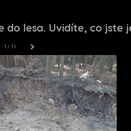
 do lesa. Uvidíte, co jste j
1 / 11
us
Next