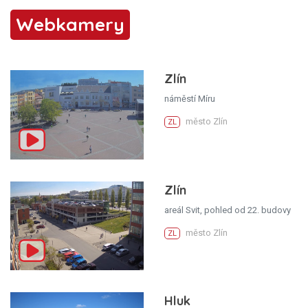
Webkamery
Zlín
náměstí Míru
město Zlín
ZL
Zlín
areál Svit, pohled od 22. budovy
město Zlín
ZL
Hluk