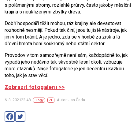
s polámanými stromy, rozlehlé průrvy, často jakoby měsíční
krajina s neuklizenými zbytky dřeva.
Dobří hospodáři těžit mohou, ráz krajiny ale devastovat
rozhodně nesmějí. Pokud tak činí, jsou tu jistě nástroje, jak
jim v tom bránit. A je jedno, zda se v honbě za zisk a lá
dřevní hmota honí soukromý nebo státní sektor.
Provodov v tom samozřejmě není sám, každopádně to, jak
vypadá jeho nedávno tak skvostné lesní okolí, vzbuzuje
moře otazníků. Naše fotogalerie je jen decentní ukázkou
toho, jak je stav věcí.
Zobrazit fotogalerii >>
6. 3. 202122:48
Autor: Jan Čada
Blogy
ZL