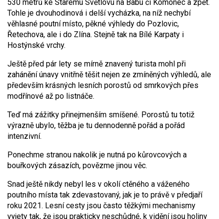
530 metrů ke Starému Světlovu na Babu či Komonec a zpět.
Tohle je dvouhodinová i delší vycházka, na níž nechybí
věhlasné poutní místo, pěkné výhledy do Pozlovic,
Řetechova, ale i do Zlína. Stejně tak na Bílé Karpaty i
Hostýnské vrchy.
Ještě před pár lety se mírně znavený turista mohl při
zahánění únavy vnitřně těšit nejen ze zmíněných výhledů, ale
především krásných lesních porostů od smrkových přes
modřínové až po listnáče.
Teď má zážitky přinejmenším smíšené. Porostů tu totiž
výrazně ubylo, těžba je tu dennodenně pořád a pořád
intenzivní.
Ponechme stranou nakolik je nutná po kůrovcových a
bouřkových zásazích, povězme jinou věc.
Snad ještě nikdy nebyl les v okolí ctěného a váženého
poutního místa tak zdevastovaný, jak je to právě v předjaří
roku 2021. Lesní cesty jsou často těžkými mechanismy
vyjety tak, že jsou prakticky neschůdné, k vidění jsou holiny