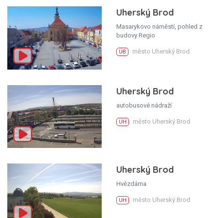
Uherský Brod
Masarykovo náměstí, pohled z
budovy Regio
město Uherský Brod
UB
Uherský Brod
autobusové nádraží
město Uherský Brod
UH
Uherský Brod
Hvězdárna
město Uherský Brod
UH