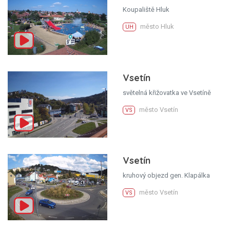
Koupaliště Hluk
město Hluk
UH
Vsetín
světelná křižovatka ve Vsetíně
město Vsetín
VS
Vsetín
kruhový objezd gen. Klapálka
město Vsetín
VS