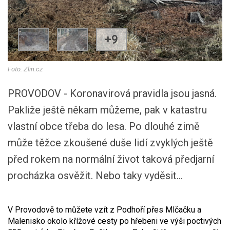
+9
Foto: Zlin.cz
PROVODOV - Koronavirová pravidla jsou jasná.
Pakliže ještě někam můžeme, pak v katastru
vlastní obce třeba do lesa. Po dlouhé zimě
může těžce zkoušené duše lidí zvyklých ještě
před rokem na normální život taková předjarní
procházka osvěžit. Nebo taky vyděsit...
V Provodově to můžete vzít z Podhoří přes Mlčačku a
Malenisko okolo křížové cesty po hřebeni ve výši poctivých