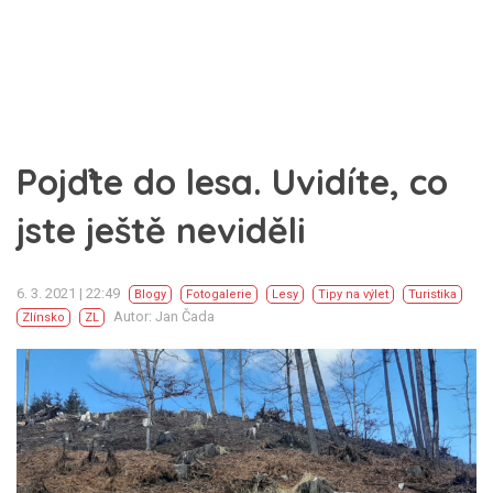
Pojďte do lesa. Uvidíte, co
jste ještě neviděli
6. 3. 2021 | 22:49
Blogy
Fotogalerie
Lesy
Tipy na výlet
Turistika
Autor: Jan Čada
Zlínsko
ZL