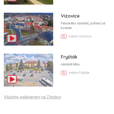
Vizovice
Palackého náměstí, pohled od
kostela
město Vizovice
ZL
Fryšták
náměstí Míru
město Fryšták
ZL
Všechny webkamery na Zlínsku>