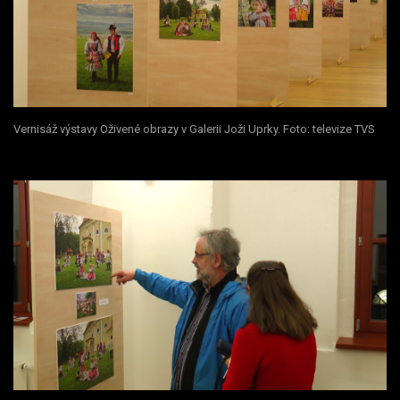
Vernisáž výstavy Oživené obrazy v Galerii Joži Uprky. Foto: televize TVS