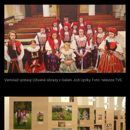
Vernisáž výstavy Oživené obrazy v Galerii Joži Uprky. Foto: televize TVS