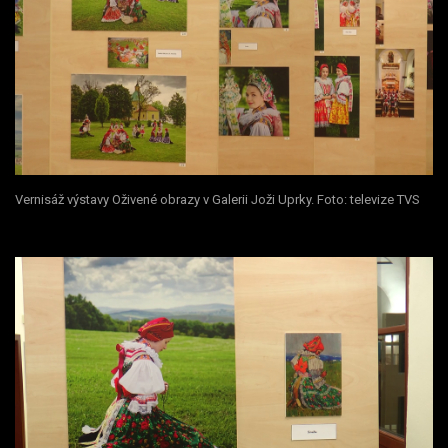
Vernisáž výstavy Oživené obrazy v Galerii Joži Uprky. Foto: televize TVS