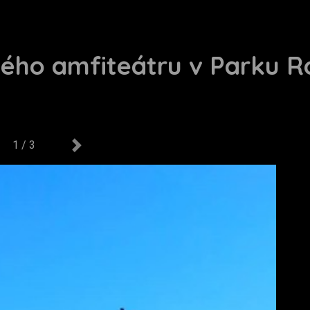
vého amfiteátru v Parku R
1 / 3
us
Next