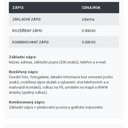
ZÁPIS
CENA/ROK
ZÁKLADNÍ ZÁPIS
zdarma
ROZŠÍŘENÝ ZÁPIS
3 000 Kč
KOMBINOVANÝ ZÁPIS
5 000 Kč
Základní zápis:
Název, adresa, základní popis (200 znaků), telefon a e-mail.
Rozšířený zápis:
Úvodní foto, fotogalerie, detailní informace bez omezení počtu
znaků, rozšířený výpis služeb a vybavení, více telefonních a e-
mailových kontaktů, odkaz na FB, umístění na mapě a WWW
stránky (zpětný odkaz).
Kombinovaný zápis:
Základní zápis + přednostní pozice a grafické zvýraznění.