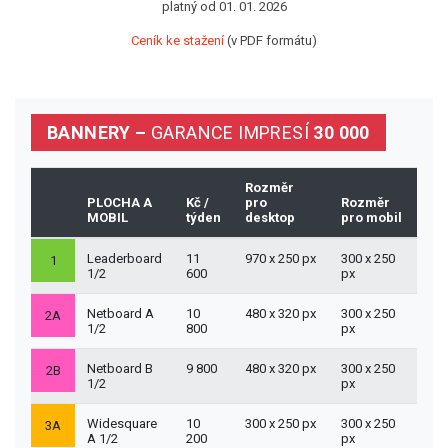
platný od 01. 01. 2026
Ceník ke stažení
(v PDF formátu)
BANNERY –
GARANCE IMPRESÍ
30 000
Rozměr
PLOCHA A
Kč /
pro
Rozměr
MOBIL
týden
desktop
pro mobil
Leaderboard
11
970 x 250 px
300 x 250
1
1/2
600
px
Netboard A
10
480 x 320 px
300 x 250
2A
1/2
800
px
Netboard B
9 800
480 x 320 px
300 x 250
2B
1/2
px
Widesquare
10
300 x 250 px
300 x 250
3A
A 1/2
200
px