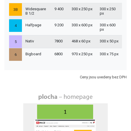
Widesquare
9 400
300 x 250 px
300 x 250
3B
B 1/2
px
Halfpage
9 200
300 x 600 px
300 x 600
4
px
Nativ
7800
468 x 60 px
300 x 50 px
5
Bigboard
6800
970 x 250 px
300 x 75 px
6
Ceny jsou uvedeny bez DPH