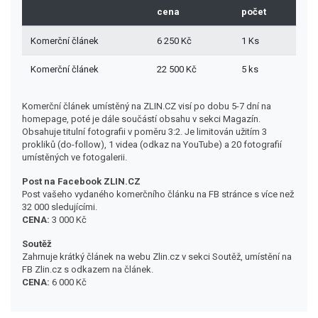
cena
počet
Komerční článek
6 250 Kč
1 Ks
Komerční článek
22 500 Kč
5 ks
Komerční článek umístěný na ZLIN.CZ visí po dobu 5-7 dní na
homepage, poté je dále součástí obsahu v sekci Magazín.
Obsahuje titulní fotografii v poměru 3:2. Je limitován užitím 3
prokliků (do-follow), 1 videa (odkaz na YouTube) a 20 fotografií
umístěných ve fotogalerii.
Post na Facebook ZLIN.CZ
Post vašeho vydaného komerčního článku na FB stránce s více než
32 000 sledujícími.
CENA:
3 000 Kč
Soutěž
Zahrnuje krátký článek na webu Zlin.cz v sekci Soutěž, umístění na
FB Zlin.cz s odkazem na článek.
CENA:
6 000 Kč