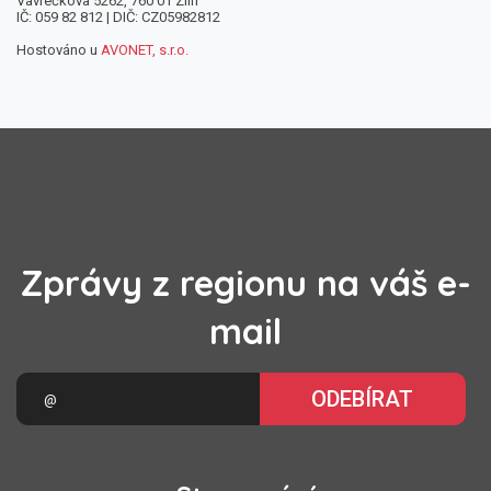
Vavrečkova 5262, 760 01 Zlín
IČ: 059 82 812 | DIČ: CZ05982812
Hostováno u
AVONET, s.r.o.
Zprávy z regionu na váš e-
mail
ODEBÍRAT