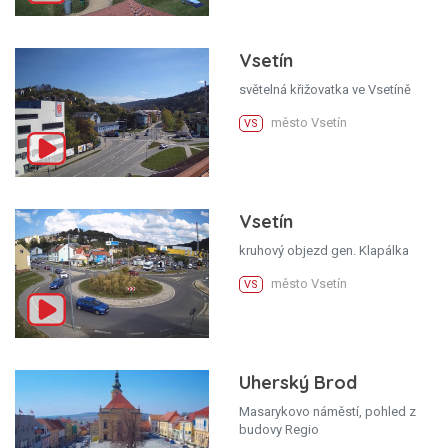
Vsetín
světelná křižovatka ve Vsetíně
město Vsetín
VS
Vsetín
kruhový objezd gen. Klapálka
město Vsetín
VS
Uherský Brod
Masarykovo náměstí, pohled z
budovy Regio