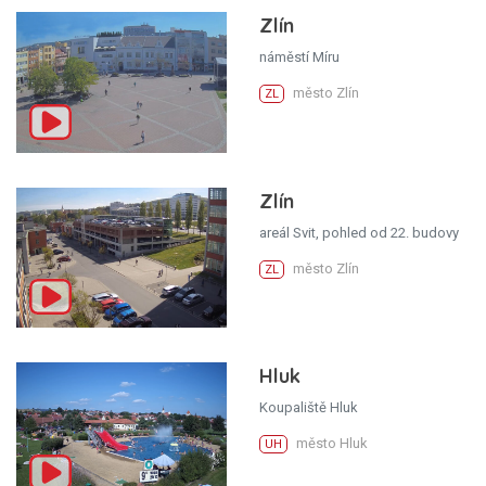
Zlín
náměstí Míru
město Zlín
ZL
Zlín
areál Svit, pohled od 22. budovy
město Zlín
ZL
Hluk
Koupaliště Hluk
město Hluk
UH