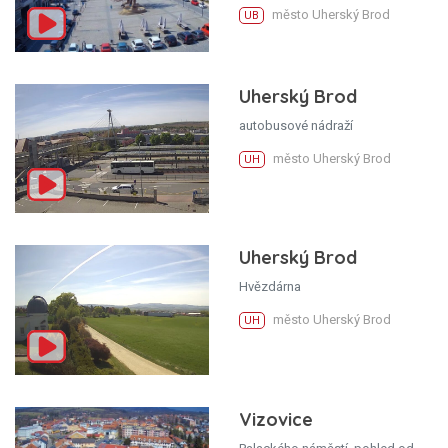
město Uherský Brod
UB
Uherský Brod
autobusové nádraží
město Uherský Brod
UH
Uherský Brod
Hvězdárna
město Uherský Brod
UH
Vizovice