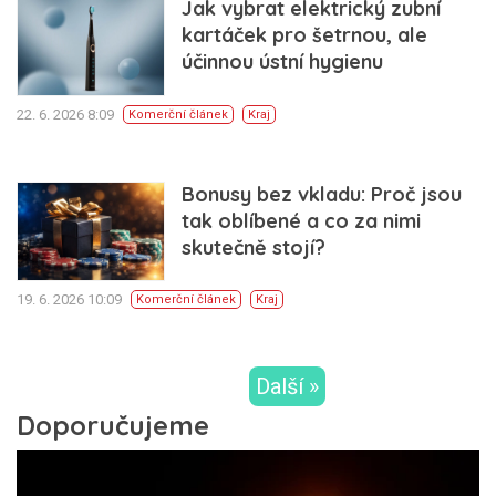
Jak vybrat elektrický zubní
kartáček pro šetrnou, ale
účinnou ústní hygienu
22. 6. 2026 8:09
Komerční článek
Kraj
Bonusy bez vkladu: Proč jsou
tak oblíbené a co za nimi
skutečně stojí?
19. 6. 2026 10:09
Komerční článek
Kraj
Další »