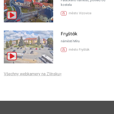
Palackého náměstí, pohled od
kostela
město Vizovice
ZL
Fryšták
náměstí Míru
město Fryšták
ZL
Všechny webkamery na Zlínsku>