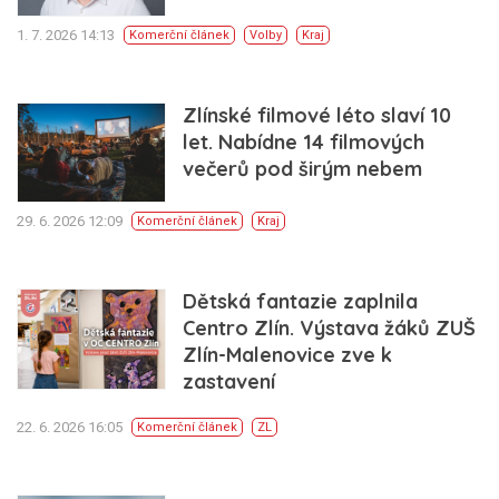
1. 7. 2026 14:13
Komerční článek
Volby
Kraj
Zlínské filmové léto slaví 10
let. Nabídne 14 filmových
večerů pod širým nebem
29. 6. 2026 12:09
Komerční článek
Kraj
Dětská fantazie zaplnila
Centro Zlín. Výstava žáků ZUŠ
Zlín-Malenovice zve k
zastavení
22. 6. 2026 16:05
Komerční článek
ZL