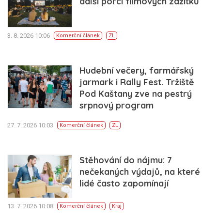
další porci filmových zážitků
3. 8. 2026 10:06
Komerční článek
ZL
Hudební večery, farmářský
jarmark i Rally Fest. Tržiště
Pod Kaštany zve na pestrý
srpnový program
27. 7. 2026 10:03
Komerční článek
ZL
Stěhování do nájmu: 7
nečekaných výdajů, na které
lidé často zapomínají
13. 7. 2026 10:08
Komerční článek
Kraj