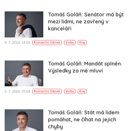
Tomáš Goláň: Senátor má být
mezi lidmi, ne zavřený v
kanceláři
9. 7. 2026 14:05
Komerční článek
Volby
Kraj
Tomáš Goláň: Mandát splněn.
Výsledky za mě mluví
3. 7. 2026 10:04
Komerční článek
Volby
Kraj
Tomáš Goláň: Stát má lidem
pomáhat, ne číhat na jejich
chyby