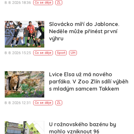
8. 8. 2026 18:36
Co se děje
ZL
Slovácko míří do Jablonce.
Neděle může přinést první
výhru
8. 8. 2026 15:25
Co se děje
Sport
UH
Lvice Elsa už má nového
parťáka. V Zoo Zlín sdílí výběh
s mladým samcem Takkem
8. 8. 2026 12:31
Co se děje
ZL
U rožnovského bazénu by
mohlo vzniknout 96