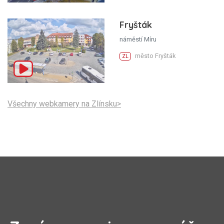
Fryšták
náměstí Míru
město Fryšták
ZL
Všechny webkamery na Zlínsku>