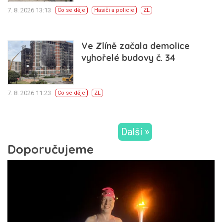
7. 8. 2026 13:13
Co se děje
Hasiči a policie
ZL
Ve Zlíně začala demolice
vyhořelé budovy č. 34
7. 8. 2026 11:23
Co se děje
ZL
Další »