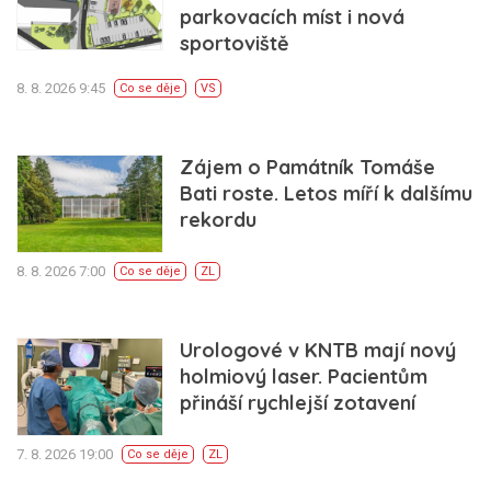
parkovacích míst i nová
sportoviště
8. 8. 2026 9:45
Co se děje
VS
Zájem o Památník Tomáše
Bati roste. Letos míří k dalšímu
rekordu
8. 8. 2026 7:00
Co se děje
ZL
Urologové v KNTB mají nový
holmiový laser. Pacientům
přináší rychlejší zotavení
7. 8. 2026 19:00
Co se děje
ZL