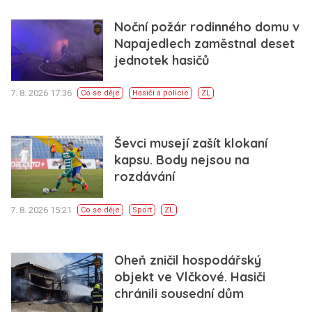
Noční požár rodinného domu v
Napajedlech zaměstnal deset
jednotek hasičů
7. 8. 2026 17:36
Co se děje
Hasiči a policie
ZL
Ševci musejí zašít klokaní
kapsu. Body nejsou na
rozdávání
7. 8. 2026 15:21
Co se děje
Sport
ZL
Oheň zničil hospodářský
objekt ve Vlčkové. Hasiči
chránili sousední dům