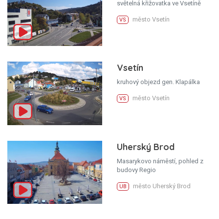
světelná křižovatka ve Vsetíně
město Vsetín
VS
Vsetín
kruhový objezd gen. Klapálka
město Vsetín
VS
Uherský Brod
Masarykovo náměstí, pohled z
budovy Regio
město Uherský Brod
UB