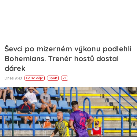
Ševci po mizerném výkonu podlehli
Bohemians. Trenér hostů dostal
dárek
Dnes 9:43
Co se děje
Sport
ZL