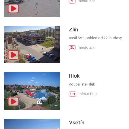
město Zlín
ZL
Zlín
areál Svit, pohled od 22. budovy
město Zlín
ZL
Hluk
Koupaliště Hluk
město Hluk
UH
Vsetín