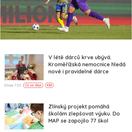
V létě dárců krve ubývá.
Kroměřížská nemocnice hledá
nové i pravidelné dárce
Dnes 7:01
Co se děje
KM
Zlínský projekt pomáhá
školám zlepšovat výuku. Do
MAP se zapojilo 77 škol