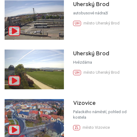
Uherský Brod
autobusové nádraží
město Uherský Brod
UH
Uherský Brod
Hvězdárna
město Uherský Brod
UH
Vizovice
Palackého náměstí, pohled od
kostela
město Vizovice
ZL