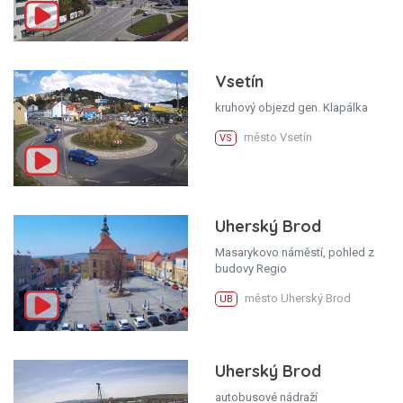
Vsetín
kruhový objezd gen. Klapálka
město Vsetín
VS
Uherský Brod
Masarykovo náměstí, pohled z
budovy Regio
město Uherský Brod
UB
Uherský Brod
autobusové nádraží