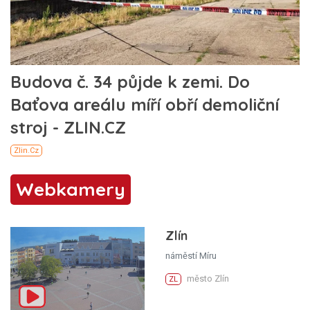
Webkamery
Zlín
náměstí Míru
město Zlín
ZL