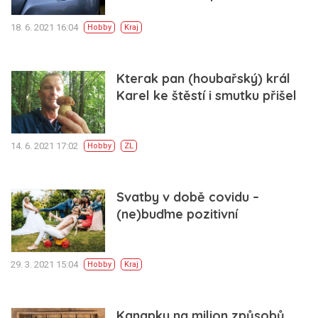
18. 6. 2021 16:04
Hobby
Kraj
Kterak pan (houbařský) král
Karel ke štěstí i smutku přišel
14. 6. 2021 17:02
Hobby
ZL
Svatby v době covidu –
(ne)buďme pozitivní
29. 3. 2021 15:04
Hobby
Kraj
Kanapky na milion způsobů.