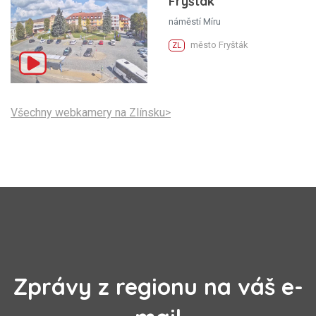
Fryšták
náměstí Míru
město Fryšták
ZL
Všechny webkamery na Zlínsku>
Zprávy z regionu na váš e-