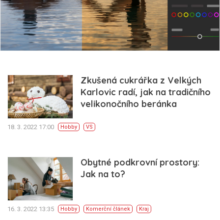
Zkušená cukrářka z Velkých
Karlovic radí, jak na tradičního
velikonočního beránka
18. 3. 2022 17:00
Hobby
VS
Obytné podkrovní prostory:
Jak na to?
16. 3. 2022 13:35
Hobby
Komerční článek
Kraj