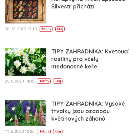
Silvestr přichází
30. 12. 2020 17:10
Hobby
Kraj
TIPY ZAHRADNÍKA: Kvetoucí
rostliny pro včely –
medonosné keře
25. 6. 2020 14:38
Hobby
Kraj
TIPY ZAHRADNÍKA: Vysoké
trvalky jsou ozdobou
květinových záhonů
11. 6. 2020 13:26
Hobby
Kraj