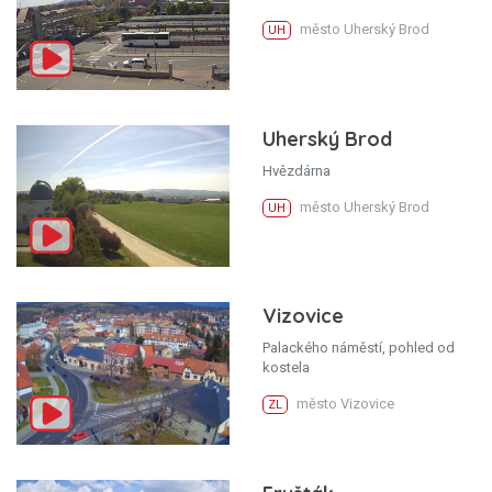
město Uherský Brod
UH
Uherský Brod
Hvězdárna
město Uherský Brod
UH
Vizovice
Palackého náměstí, pohled od
kostela
město Vizovice
ZL