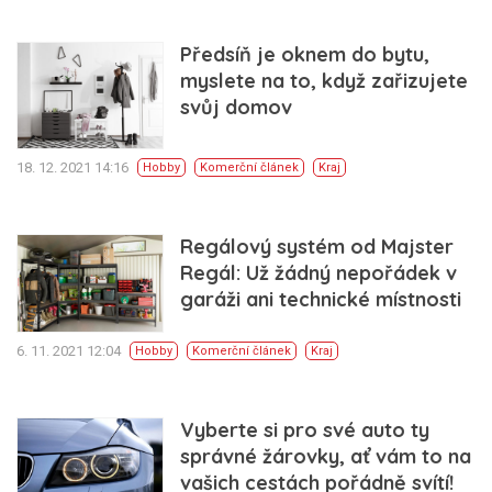
Předsíň je oknem do bytu,
myslete na to, když zařizujete
svůj domov
18. 12. 2021 14:16
Hobby
Komerční článek
Kraj
Regálový systém od Majster
Regál: Už žádný nepořádek v
garáži ani technické místnosti
6. 11. 2021 12:04
Hobby
Komerční článek
Kraj
Vyberte si pro své auto ty
správné žárovky, ať vám to na
vašich cestách pořádně svítí!