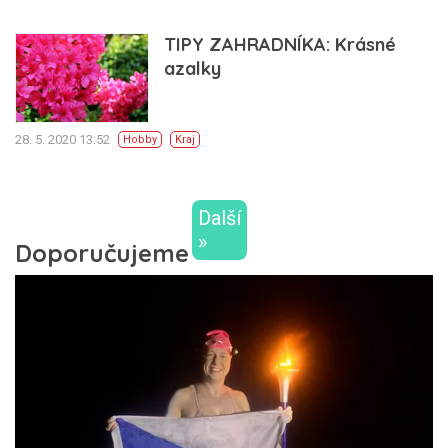
TIPY ZAHRADNÍKA: Krásné
azalky
28. 5. 2020 13:52
Hobby
Kraj
Další
»