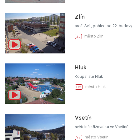
Zlín
areál Svit, pohled od 22. budovy
město Zlín
ZL
Hluk
Koupaliště Hluk
město Hluk
UH
Vsetín
světelná křižovatka ve Vsetíně
město Vsetín
VS