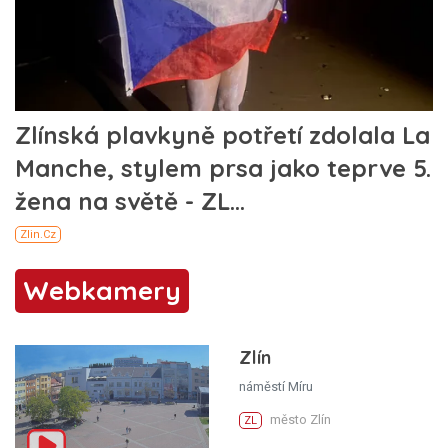
Webkamery
Zlín
náměstí Míru
město Zlín
ZL