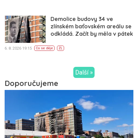
Demolice budovy 34 ve
zlínském baťovském areálu se
odkládá. Začít by měla v pátek
6. 8. 2026 19:15
Co se děje
ZL
Další »