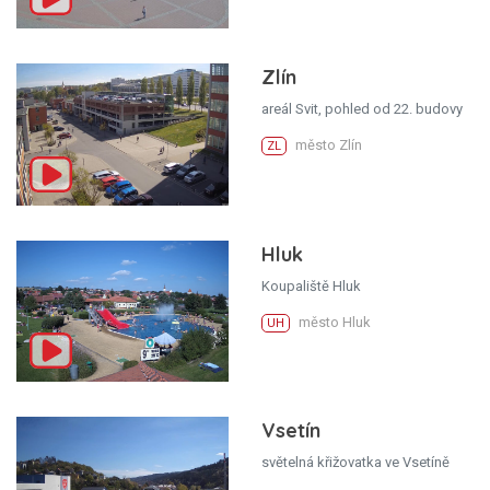
Zlín
areál Svit, pohled od 22. budovy
město Zlín
ZL
Hluk
Koupaliště Hluk
město Hluk
UH
Vsetín
světelná křižovatka ve Vsetíně