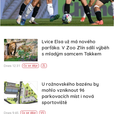
Lvice Elsa už má nového
parťáka. V Zoo Zlín sdílí výběh
s mladým samcem Takkem
Dnes 12:31
Co se děje
ZL
U rožnovského bazénu by
mohlo vzniknout 96
parkovacích míst i nová
sportoviště
Dnes 9:45
Co se děje
VS