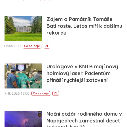
Zájem o Památník Tomáše
Bati roste. Letos míří k dalšímu
rekordu
Dnes 7:00
Co se děje
ZL
Urologové v KNTB mají nový
holmiový laser. Pacientům
přináší rychlejší zotavení
7. 8. 2026 19:00
Co se děje
ZL
Noční požár rodinného domu v
Napajedlech zaměstnal deset