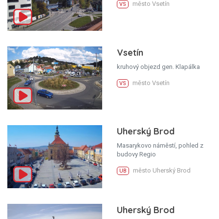
město Vsetín
VS
Vsetín
kruhový objezd gen. Klapálka
město Vsetín
VS
Uherský Brod
Masarykovo náměstí, pohled z
budovy Regio
město Uherský Brod
UB
Uherský Brod