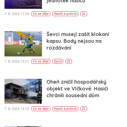
jednotek hasičů
7. 8. 2026 17:36
Co se děje
Hasiči a policie
ZL
Ševci musejí zašít klokaní
kapsu. Body nejsou na
rozdávání
7. 8. 2026 15:21
Co se děje
Sport
ZL
Oheň zničil hospodářský
objekt ve Vlčkové. Hasiči
chránili sousední dům
7. 8. 2026 13:13
Co se děje
Hasiči a policie
ZL