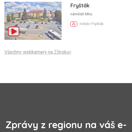
Fryšták
náměstí Míru
město Fryšták
ZL
Všechny webkamery na Zlínsku>
Zprávy z regionu na váš e-