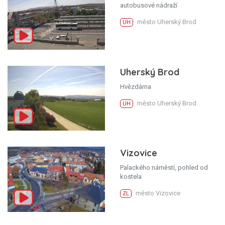
autobusové nádraží
město Uherský Brod
UH
Uherský Brod
Hvězdárna
město Uherský Brod
UH
Vizovice
Palackého náměstí, pohled od
kostela
město Vizovice
ZL