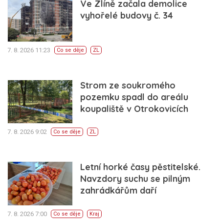
Ve Zlíně začala demolice
vyhořelé budovy č. 34
7. 8. 2026 11:23
Co se děje
ZL
Strom ze soukromého
pozemku spadl do areálu
koupaliště v Otrokovicích
7. 8. 2026 9:02
Co se děje
ZL
Letní horké časy pěstitelské.
Navzdory suchu se pilným
zahrádkářům daří
7. 8. 2026 7:00
Co se děje
Kraj