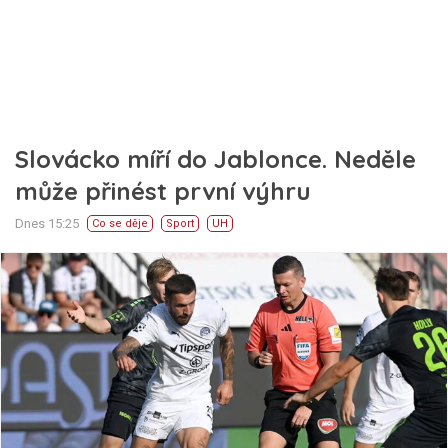
Slovácko míří do Jablonce. Neděle
může přinést první výhru
Dnes 15:25
Co se děje
Sport
UH