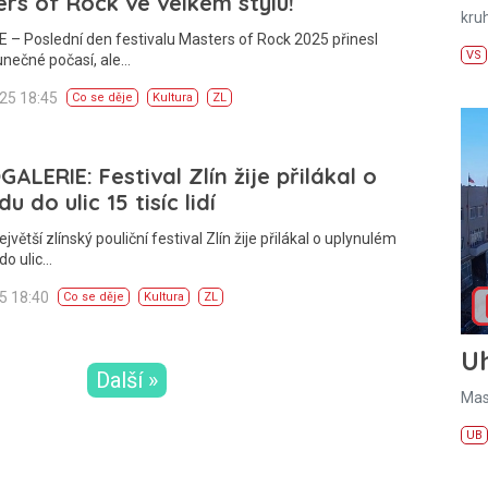
rs of Rock ve velkém stylu!
kru
 – Poslední den festivalu Masters of Rock 2025 přinesl
VS
unečné počasí, ale…
025 18:45
Co se děje
Kultura
ZL
ALERIE: Festival Zlín žije přilákal o
u do ulic 15 tisíc lidí
jvětší zlínský pouliční festival Zlín žije přilákal o uplynulém
do ulic…
25 18:40
Co se děje
Kultura
ZL
U
Další »
Mas
UB