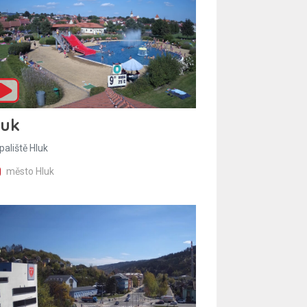
luk
paliště Hluk
město Hluk