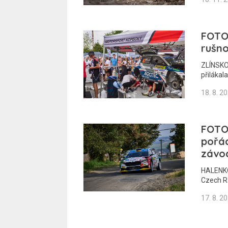
FOTOG
rušno
ZLÍNSKO 
přilákal
18. 8. 2
FOTO
pořád
závo
HALENKO
Czech Ra
17. 8. 2