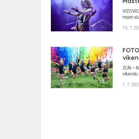
Maste
VIZOVICE
nejen sl
15. 7. 2
FOTOG
víkend
ZLÍN – Ne
víkendu 
1. 7. 20