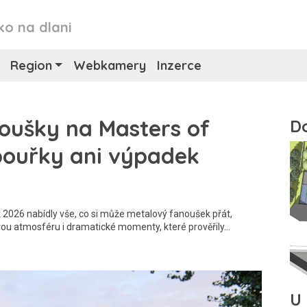
ko na dlani
Region
Webkamery
Inzerce
oušky na Masters of
bouřky ani výpadek
 2026 nabídly vše, co si může metalový fanoušek přát,
ovou atmosféru i dramatické momenty, které prověřily…