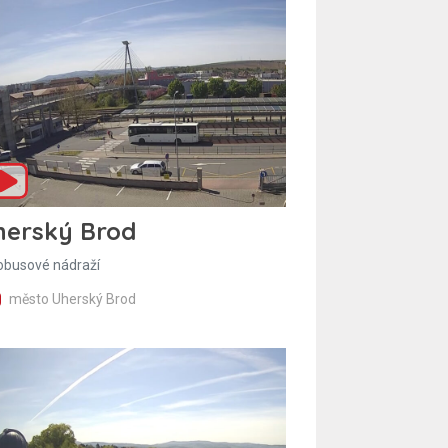
herský Brod
obusové nádraží
město Uherský Brod