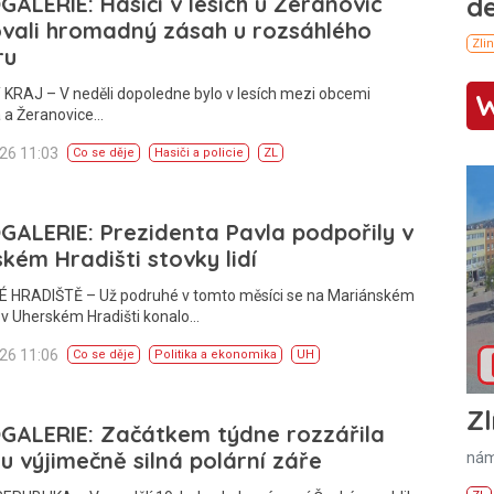
ALERIE: Hasiči v lesích u Žeranovic
vali hromadný zásah u rozsáhlého
ru
KRAJ – V neděli dopoledne bylo v lesích mezi obcemi
 a Žeranovice…
026 11:03
Co se děje
Hasiči a policie
ZL
ALERIE: Prezidenta Pavla podpořily v
kém Hradišti stovky lidí
 HRADIŠTĚ – Už podruhé v tomto měsíci se na Mariánském
 v Uherském Hradišti konalo…
026 11:06
Co se děje
Politika a ekonomika
UH
Zl
GALERIE: Začátkem týdne rozzářila
u výjimečně silná polární záře
nám