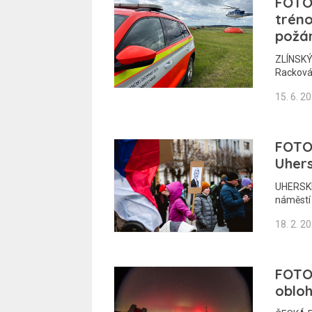
FOTOG
tréno
požá
ZLÍNSKÝ 
Racková
15. 6. 2
FOTOG
Uhers
UHERSKÉ
náměstí
18. 2. 2
FOTO
obloh