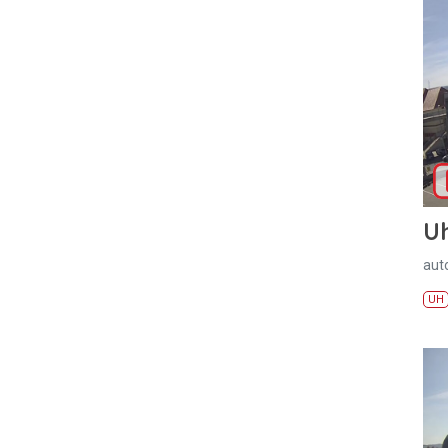
U
aut
UH