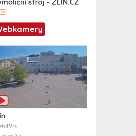
Webkamery
ín
ěstí Míru