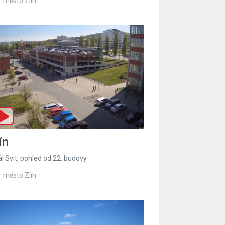
město Zlín
ín
l Svit, pohled od 22. budovy
město Zlín