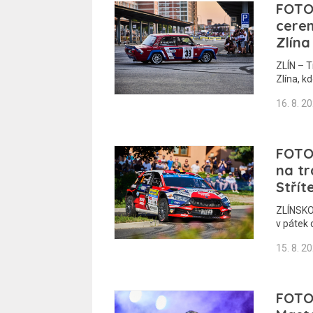
FOTOG
cerem
Zlína
ZLÍN – T
Zlína, k
16. 8. 2
FOTOG
na tr
Střít
ZLÍNSKO 
v pátek
15. 8. 2
FOTOG