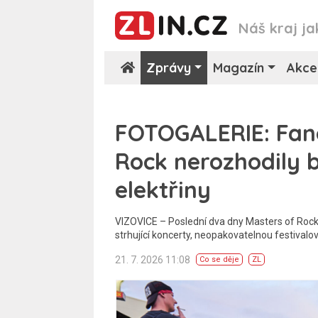
Náš kraj ja
Zprávy
Magazín
Akce
FOTOGALERIE: Fan
Rock nerozhodily 
elektřiny
VIZOVICE – Poslední dva dny Masters of Rock
strhující koncerty, neopakovatelnou festival
21. 7. 2026 11:08
Co se děje
ZL