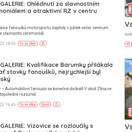
ALERIE: Ohlédnutí za slavnostním
oniálem a atraktivní RZ v centru
Vs
isíce fanoušků motorsportu zaplnily v pátek večer centrum
de slavnostní ceremoniál…
svě
025 18:50
Co se děje
ZL
VS
ALERIE: Kvalifikace Barumky přilákala
ať stovky fanoušků, nejrychlejší byl
eský
– Automobiloví fanoušci se konečně dočkali! V okolí Zlína se
 dopoledne rozezněl…
025 16:45
Co se děje
Sport
ZL
ALERIE: Vizovice se rozloučily s
Vs