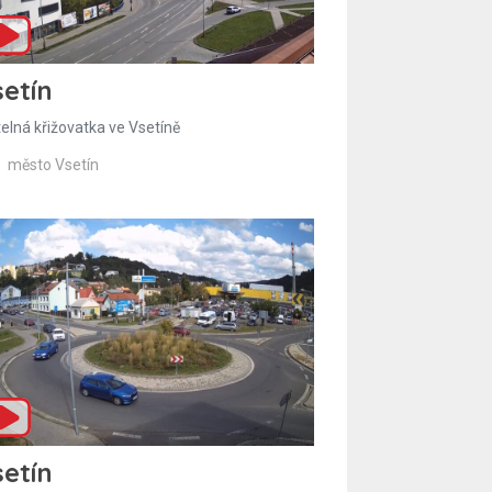
etín
telná křižovatka ve Vsetíně
město Vsetín
etín