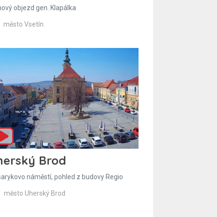
hový objezd gen. Klapálka
město Vsetín
herský Brod
arykovo náměstí, pohled z budovy Regio
město Uherský Brod