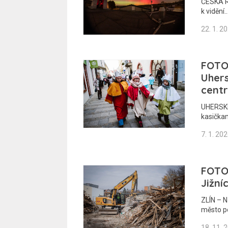
ČESKÁ RE
k vidění
22. 1. 2
FOTOG
Uhers
cent
UHERSKÉ 
kasičkam
7. 1. 20
FOTO
Jižní
ZLÍN – N
město p
18. 11. 