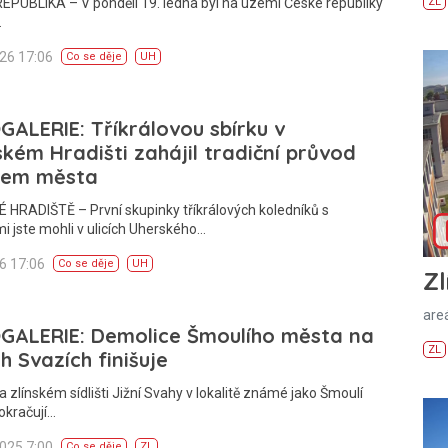
ZL
PUBLIKA – V pondělí 19. ledna byl na území České republiky
…
026 17:06
Co se děje
UH
ALERIE: Tříkrálovou sbírku v
kém Hradišti zahájil tradiční průvod
rem města
HRADIŠTĚ – První skupinky tříkrálových koledníků s
i jste mohli v ulicích Uherského…
26 17:06
Co se děje
UH
Zl
areá
GALERIE: Demolice Šmoulího města na
ZL
ch Svazích finišuje
a zlínském sídlišti Jižní Svahy v lokalitě známé jako Šmoulí
okračují…
2025 7:00
Co se děje
ZL