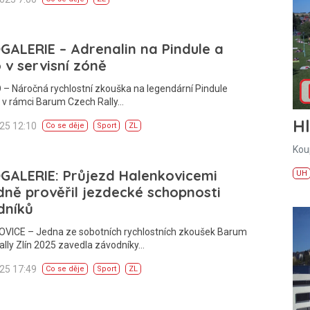
ALERIE – Adrenalin na Pindule a
 v servisní zóně
– Náročná rychlostní zkouška na legendární Pindule
a v rámci Barum Czech Rally…
H
025 12:10
Co se děje
Sport
ZL
Kou
GALERIE: Průjezd Halenkovicemi
UH
ně prověřil jezdecké schopnosti
dníků
VICE – Jedna ze sobotních rychlostních zkoušek Barum
lly Zlín 2025 zavedla závodníky…
025 17:49
Co se děje
Sport
ZL