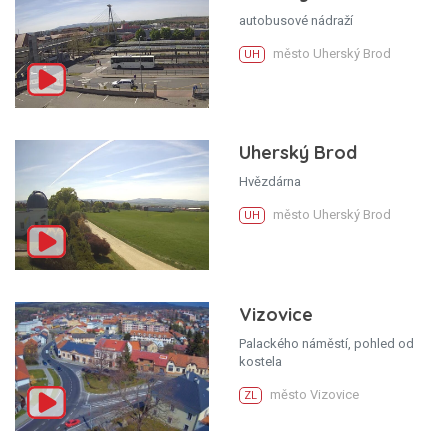
autobusové nádraží
město Uherský Brod
UH
Uherský Brod
Hvězdárna
město Uherský Brod
UH
Vizovice
Palackého náměstí, pohled od
kostela
město Vizovice
ZL