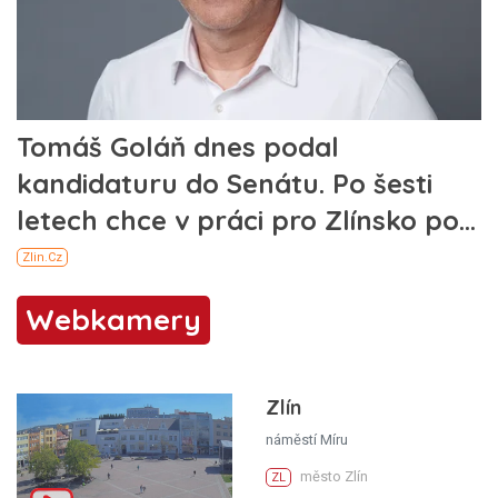
Webkamery
Zlín
náměstí Míru
město Zlín
ZL