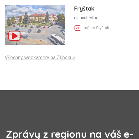
Fryšták
náměstí Míru
město Fryšták
ZL
Všechny webkamery na Zlínsku>
Zprávy z regionu na váš e-