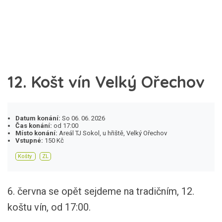
12. Košt vín Velký Ořechov
Datum konání:
So 06. 06. 2026
Čas konání:
od 17:00
Místo konání:
Areál TJ Sokol, u hřiště, Velký Ořechov
Vstupné:
150 Kč
Košty
ZL
6. června se opět sejdeme na tradičním, 12.
koštu vín, od 17:00.