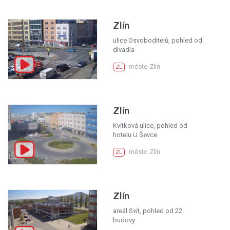
Zlín
ulice Osvoboditelů, pohled od
divadla
město Zlín
ZL
Zlín
Kvítková ulice, pohled od
hotelu U Ševce
město Zlín
ZL
Zlín
areál Svit, pohled od 22.
budovy