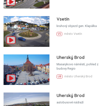
Vsetín
kruhový objezd gen. Klapálka
město Vsetín
VS
Uherský Brod
Masarykovo náměstí, pohled z
budovy Regio
město Uherský Brod
UB
Uherský Brod
autobusové nádraží