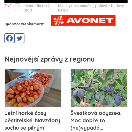
Živě
město Uherský
Masarykovo náměstí, pohled z budovy
UB
Brod |
Regio
Sponzor webkamery:
Nejnovější zprávy z regionu
Letní horké časy
Švestková odyssea.
pěstitelské. Navzdory
Moc dobře to
suchu se pilným
(ne)vypadá…