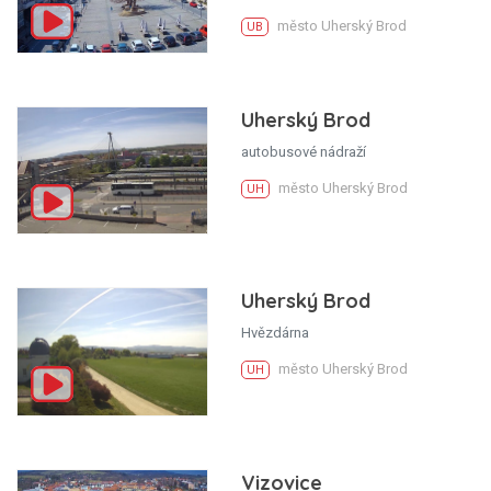
město Uherský Brod
UB
Uherský Brod
autobusové nádraží
město Uherský Brod
UH
Uherský Brod
Hvězdárna
město Uherský Brod
UH
Vizovice