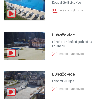
Koupaliště Bojkovice
město Bojkovice
UH
Luhačovice
Lázeňské náměstí, pohled na
kolonádu
město Luhačovice
ZL
Luhačovice
náměstí 28. října
město Luhačovice
ZL