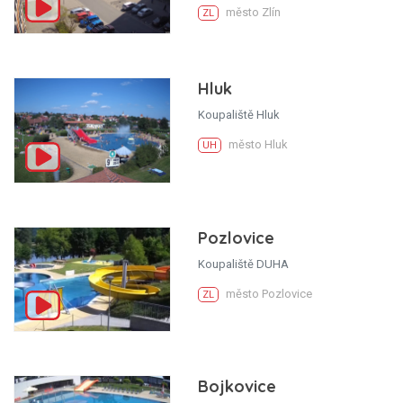
město Zlín
ZL
Hluk
Koupaliště Hluk
město Hluk
UH
Pozlovice
Koupaliště DUHA
město Pozlovice
ZL
Bojkovice