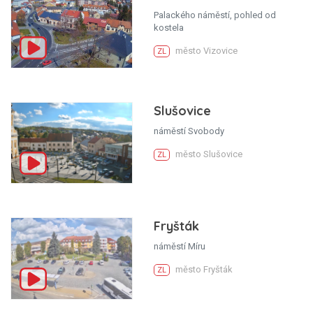
Palackého náměstí, pohled od
kostela
město Vizovice
ZL
Slušovice
náměstí Svobody
město Slušovice
ZL
Fryšták
náměstí Míru
město Fryšták
ZL