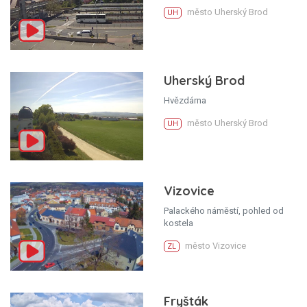
město Uherský Brod
UH
Uherský Brod
Hvězdárna
město Uherský Brod
UH
Vizovice
Palackého náměstí, pohled od
kostela
město Vizovice
ZL
Fryšták