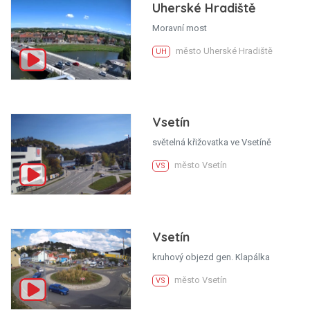
Uherské Hradiště
Moravní most
město Uherské Hradiště
UH
Vsetín
světelná křižovatka ve Vsetíně
město Vsetín
VS
Vsetín
kruhový objezd gen. Klapálka
město Vsetín
VS