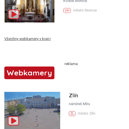
Kostel Nivnice
město Nivnice
UH
Všechny webkamery v kraji>
Webkamery
Zlín
náměstí Míru
město Zlín
ZL