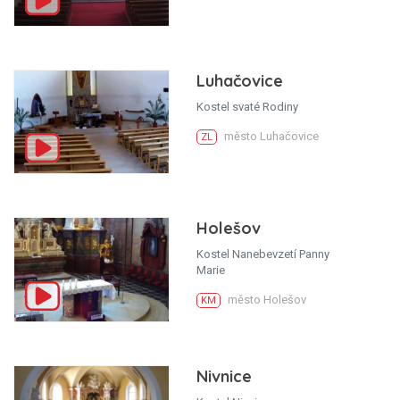
Luhačovice
Kostel svaté Rodiny
město Luhačovice
ZL
Holešov
Kostel Nanebevzetí Panny
Marie
město Holešov
KM
Nivnice