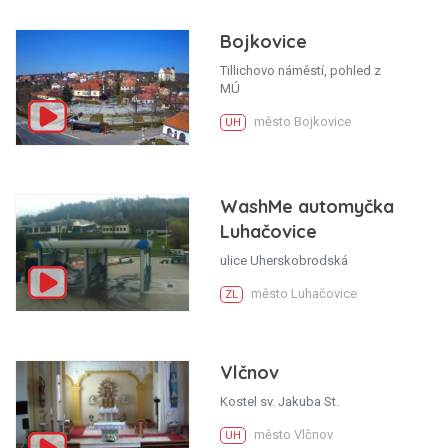
Bojkovice
Tillichovo náměstí, pohled z
MÚ
město Bojkovice
UH
WashMe automyčka
Luhačovice
ulice Uherskobrodská
město Luhačovice
ZL
Vlčnov
Kostel sv. Jakuba St.
město Vlčnov
UH