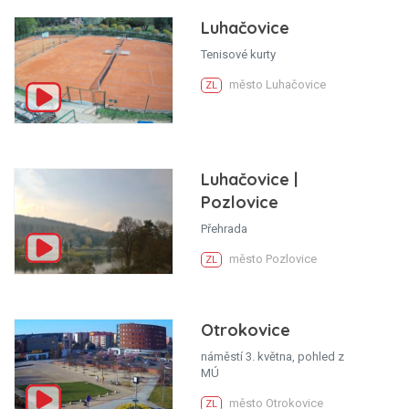
Luhačovice
Tenisové kurty
město Luhačovice
ZL
Luhačovice |
Pozlovice
Přehrada
město Pozlovice
ZL
Otrokovice
náměstí 3. května, pohled z
MÚ
město Otrokovice
ZL