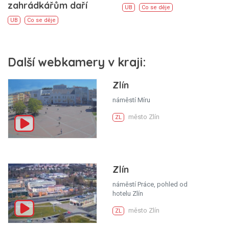
zahrádkářům daří
UB
Co se děje
UB
Co se děje
Další webkamery v kraji:
Zlín
náměstí Míru
město Zlín
ZL
Zlín
náměstí Práce, pohled od
hotelu Zlín
město Zlín
ZL