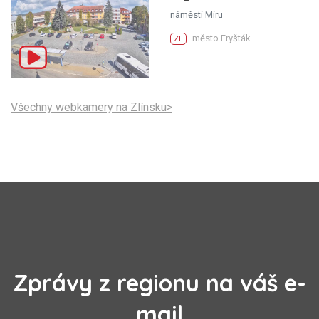
náměstí Míru
město Fryšták
ZL
Všechny webkamery na Zlínsku>
Zprávy z regionu na váš e-
mail