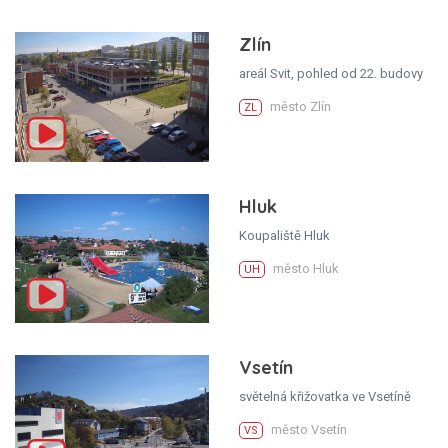
Zlín
areál Svit, pohled od 22. budovy
město Zlín
ZL
Hluk
Koupaliště Hluk
město Hluk
UH
Vsetín
světelná křižovatka ve Vsetíně
město Vsetín
VS