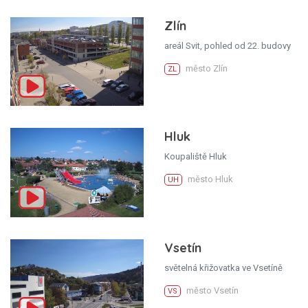
Zlín
areál Svit, pohled od 22. budovy
město Zlín
ZL
Hluk
Koupaliště Hluk
město Hluk
UH
Vsetín
světelná křižovatka ve Vsetíně
město Vsetín
VS