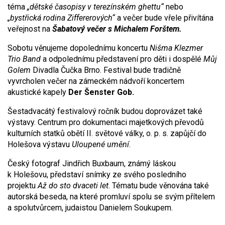
téma
„dětské časopisy v terezínském ghettu“
nebo
„bystřická rodina Ziffererových“
a večer bude vřele přivítána
veřejnost na
Šabatový večer s Michalem Forštem.
Sobotu věnujeme dopolednímu koncertu
Nišma Klezmer
Trio Band
a odpolednímu představení pro děti i dospělé
Můj
Golem
Divadla Čučka Brno. Festival bude tradičně
vyvrcholen večer na zámeckém nádvoří koncertem
akustické kapely
Der Šenster Gob.
Šestadvacátý festivalový ročník budou doprovázet také
výstavy. Centrum pro dokumentaci majetkových převodů
kulturních statků obětí II. světové války, o. p. s. zapůjčí do
Holešova výstavu
Uloupené umění
.
Český fotograf Jindřich Buxbaum, známý láskou
k Holešovu, představí snímky ze svého posledního
projektu
Až do sto dvaceti let
. Tématu bude věnována také
autorská beseda, na které promluví spolu se svým přítelem
a spolutvůrcem, judaistou Danielem Soukupem.