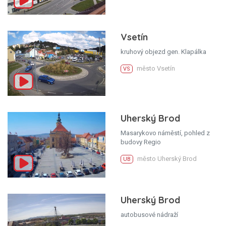
Vsetín
kruhový objezd gen. Klapálka
město Vsetín
VS
Uherský Brod
Masarykovo náměstí, pohled z
budovy Regio
město Uherský Brod
UB
Uherský Brod
autobusové nádraží