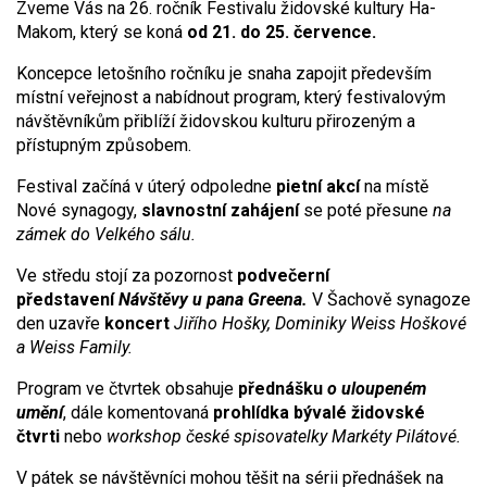
Zveme Vás na 26. ročník Festivalu židovské kultury Ha-
Makom, který se koná
od 21. do 25. července.
Koncepce letošního ročníku je snaha zapojit především
místní veřejnost a nabídnout program, který festivalovým
návštěvníkům přiblíží židovskou kulturu přirozeným a
přístupným způsobem.
Festival začíná v úterý odpoledne
pietní akcí
na místě
Nové synagogy,
slavnostní zahájení
se poté přesune
na
zámek do Velkého sálu.
Ve středu stojí za pozornost
podvečerní
představení
Návštěvy u pana Greena.
V Šachově synagoze
den uzavře
koncert
Jiřího Hošky, Dominiky Weiss Hoškové
a Weiss Family.
Program ve čtvrtek obsahuje
přednášku
o uloupeném
umění
, dále komentovaná
prohlídka bývalé židovské
čtvrti
nebo
workshop české spisovatelky Markéty Pilátové.
V pátek se návštěvníci mohou těšit na sérii přednášek na