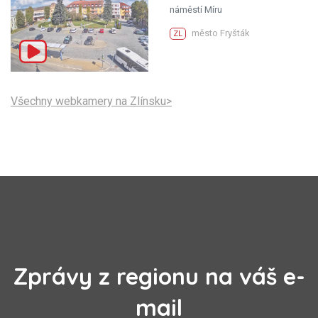
náměstí Míru
město Fryšták
ZL
Všechny webkamery na Zlínsku>
Zprávy z regionu na váš e-
mail