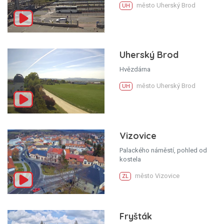
město Uherský Brod
UH
Uherský Brod
Hvězdárna
město Uherský Brod
UH
Vizovice
Palackého náměstí, pohled od
kostela
město Vizovice
ZL
Fryšták