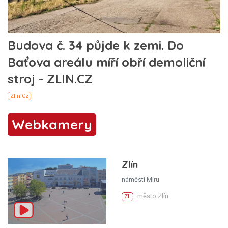
Webkamery
Zlín
náměstí Míru
město Zlín
ZL