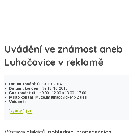
Uvádění ve známost aneb
Luhačovice v reklamě
Datum konání:
Čt 30. 10. 2014
Datum ukončení:
Ne 18. 10. 2015
Čas konání:
út-ne 9:00 - 12:00 a 13:00 - 17:00
Místo konání:
Muzeum luhačovického Zálesí
Vstupné:
Výstavy
ZL
Výstava plakátů, pohlednic, propagačních