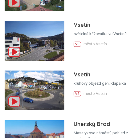
Vsetín
světelná křižovatka ve Vsetíně
město Vsetín
VS
Vsetín
kruhový objezd gen. Klapálka
město Vsetín
VS
Uherský Brod
Masarykovo náměstí, pohled z