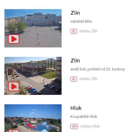
Zlín
náměstí Míru
město Zlín
ZL
Zlín
areál Svit, pohled od 22. budovy
město Zlín
ZL
Hluk
Koupaliště Hluk
město Hluk
UH