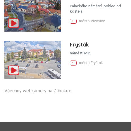
Palackého náměstí, pohled od
kostela
město Vizovice
ZL
Fryšták
náměstí Míru
město Fryšták
ZL
Všechny webkamery na Zlínsku>