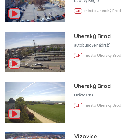
budovy Regio
město Uherský Brod
UB
Uherský Brod
autobusové nádraží
město Uherský Brod
UH
Uherský Brod
Hvězdárna
město Uherský Brod
UH
Vizovice