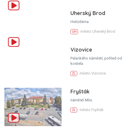
Uherský Brod
Hvězdárna
město Uherský Brod
UH
Vizovice
Palackého náměstí, pohled od
kostela
město Vizovice
ZL
Fryšták
náměstí Míru
město Fryšták
ZL