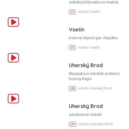
světelná křižovatka ve Vsetíně
město Vsetín
VS
Vsetín
kruhový objezd gen. Klapálka
město Vsetín
VS
Uherský Brod
Masarykovo náměstí, pohled z
budovy Regio
město Uherský Brod
UB
Uherský Brod
autobusové nádraží
město Uherský Brod
UH