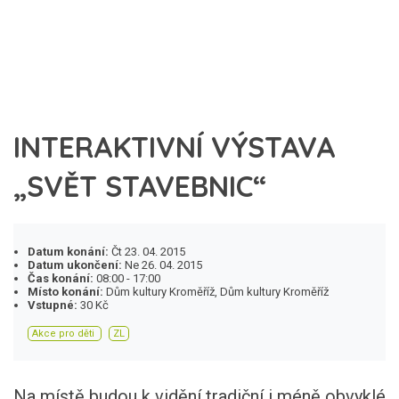
INTERAKTIVNÍ VÝSTAVA
„SVĚT STAVEBNIC“
Datum konání:
Čt 23. 04. 2015
Datum ukončení:
Ne 26. 04. 2015
Čas konání:
08:00 - 17:00
Místo konání:
Dům kultury Kroměříž, Dům kultury Kroměříž
Vstupné:
30 Kč
Akce pro děti
ZL
Na místě budou k vidění tradiční i méně obvyklé