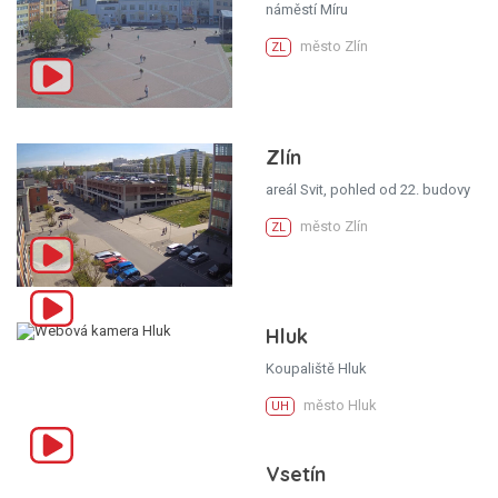
náměstí Míru
město Zlín
ZL
Zlín
areál Svit, pohled od 22. budovy
město Zlín
ZL
Hluk
Koupaliště Hluk
město Hluk
UH
Vsetín