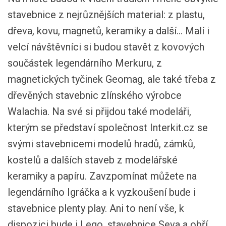
stavebnice z nejrůznějších material: z plastu,
dřeva, kovu, magnetů, keramiky a další… Malí i
velcí návštěvníci si budou stavět z kovových
součástek legendárního Merkuru, z
magnetických tyčinek Geomag, ale také třeba z
dřevěných stavebnic zlínského výrobce
Walachia. Na své si přijdou také modeláři,
kterým se představí společnost Interkit.cz se
svými stavebnicemi modelů hradů, zámků,
kostelů a dalších staveb z modelářské
keramiky a papíru. Zavzpomínat můžete na
legendárního Igráčka a k vyzkoušení bude i
stavebnice plenty play. Ani to není vše, k
dispozici bude i Lego, stavebnice Seva a obří