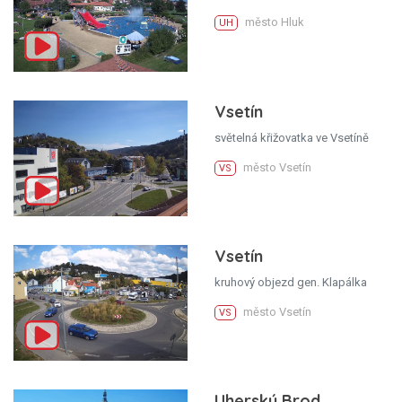
město Hluk
UH
Vsetín
světelná křižovatka ve Vsetíně
město Vsetín
VS
Vsetín
kruhový objezd gen. Klapálka
město Vsetín
VS
Uherský Brod