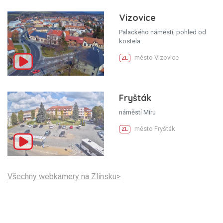
Vizovice
Palackého náměstí, pohled od
kostela
město Vizovice
ZL
Fryšták
náměstí Míru
město Fryšták
ZL
Všechny webkamery na Zlínsku>