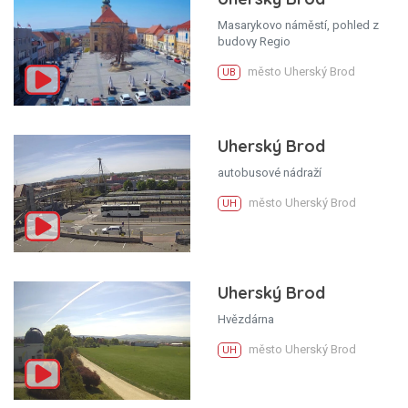
Masarykovo náměstí, pohled z
budovy Regio
město Uherský Brod
UB
Uherský Brod
autobusové nádraží
město Uherský Brod
UH
Uherský Brod
Hvězdárna
město Uherský Brod
UH