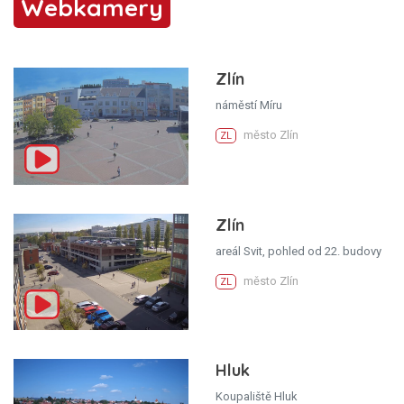
Webkamery
Zlín
náměstí Míru
město Zlín
ZL
Zlín
areál Svit, pohled od 22. budovy
město Zlín
ZL
Hluk
Koupaliště Hluk