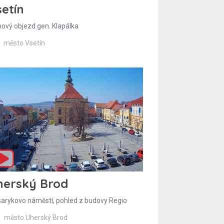
etín
hový objezd gen. Klapálka
město Vsetín
herský Brod
arykovo náměstí, pohled z budovy Regio
město Uherský Brod