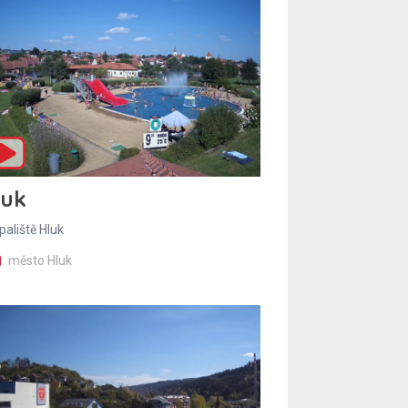
luk
paliště Hluk
město Hluk