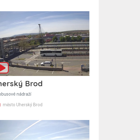
herský Brod
obusové nádraží
město Uherský Brod