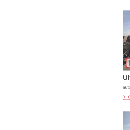
U
aut
UH