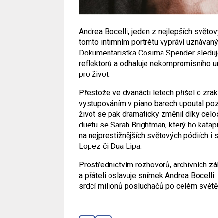
Andrea Bocelli, jeden z nejlepších světov
tomto intimním portrétu vypráví uznávaný 
Dokumentaristka Cosima Spender sleduje
reflektorů a odhaluje nekompromisního u
pro život.
Přestože ve dvanácti letech přišel o zrak
vystupováním v piano barech upoutal poz
život se pak dramaticky změnil díky cel
duetu se Sarah Brightman, který ho kata
na nejprestižnějších světových pódiích i 
Lopez či Dua Lipa.
Prostřednictvím rozhovorů, archivních zá
a přáteli oslavuje snímek Andrea Bocelli:
srdcí milionů posluchačů po celém světě