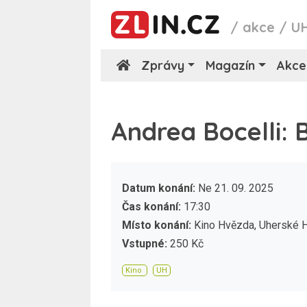
/
akce
/
U
Zprávy
Magazín
Akce
Andrea Bocelli: 
Datum konání:
Ne 21. 09. 2025
Čas konání:
17:30
Místo konání:
Kino Hvězda, Uherské H
Vstupné:
250 Kč
Kino
UH