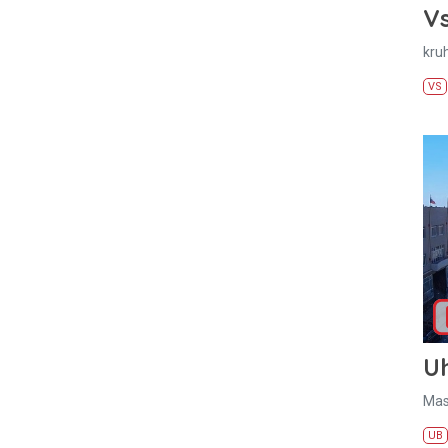
Vs
kru
VS
U
Mas
UB