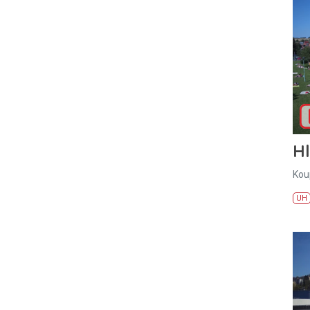
H
Kou
UH