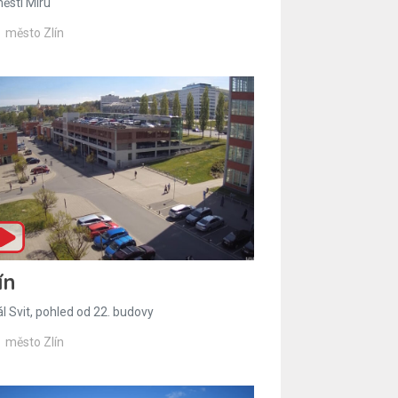
ěstí Míru
město Zlín
ín
l Svit, pohled od 22. budovy
město Zlín