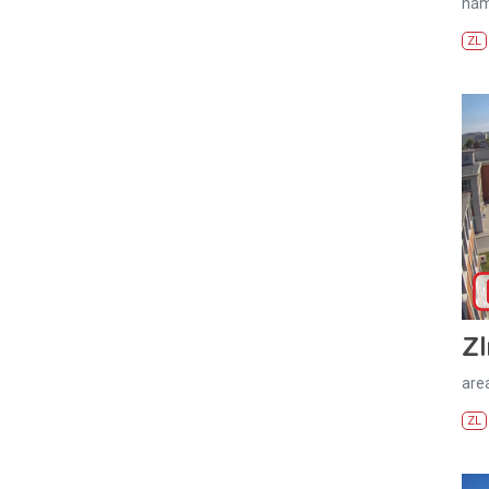
nám
ZL
Zl
areá
ZL