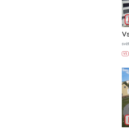
Vs
svě
VS