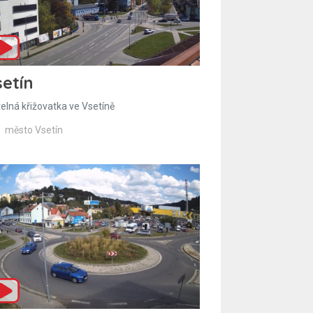
etín
telná křižovatka ve Vsetíně
město Vsetín