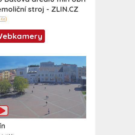
Webkamery
ín