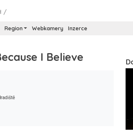
H
/
Region
Webkamery
Inzerce
Because I Believe
radiště