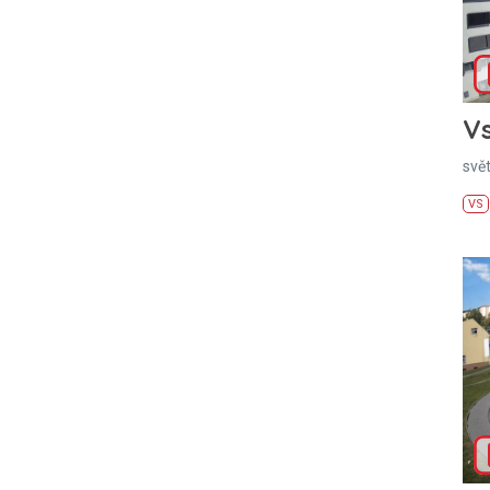
Vs
svě
VS