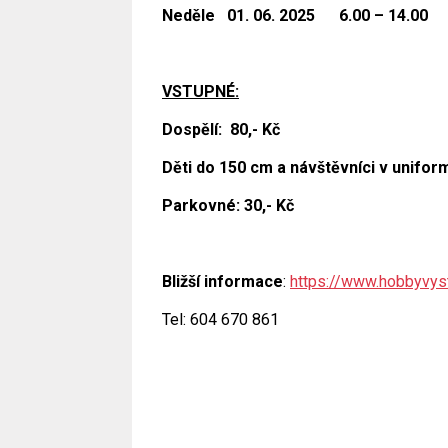
N
eděle
01
. 0
6
. 202
5
6
.00 – 1
4
.00
VSTUPNÉ:
Dospělí
:
80
,- Kč
Děti do 150 cm
a návštěvníci v unifo
Parkovné: 30,- Kč
Bližší informace
:
https://www.hobbyvyst
Tel: 604 670 861