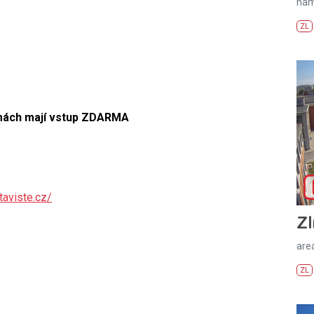
nám
ZL
rmách mají vstup ZDARMA
aviste.cz/
Zl
areá
ZL