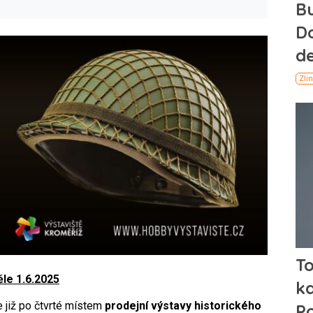
le 1.6.2025
e již po čtvrté místem
prodejní výstavy historického