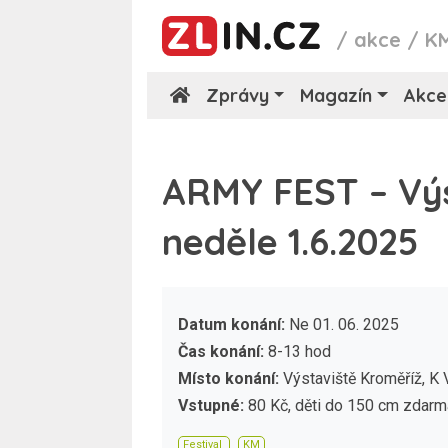
/
akce
/
K
Zprávy
Magazín
Akce
ARMY FEST – Výs
neděle 1.6.2025
Datum konání:
Ne 01. 06. 2025
Čas konání:
8-13 hod
Místo konání:
Výstaviště Kroměříž, K 
Vstupné:
80 Kč, děti do 150 cm zdarm
Festival
KM