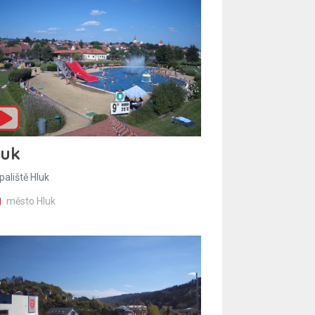
luk
paliště Hluk
město Hluk