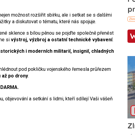
jen možnost rozšířit sbírku, ale i setkat se s dalšími
itky a diskutovat o tématu, které nás spojuje.
ené sklence s bílou pěnou se pojďte společně přenést
me si
výstroj, výzbroj a ostatní technické vybavení
.
istorických i moderních militarií, insignií, chladných
lédnout pod pokličku vojenského řemesla průřezem
 až po drony
.
 ZDARMA.
u, objevování a setkání s lidmi, kteří sdílejí Vaši vášeň
Zl