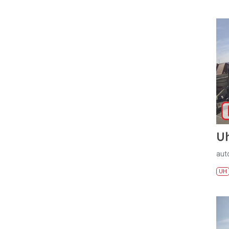
U
aut
UH