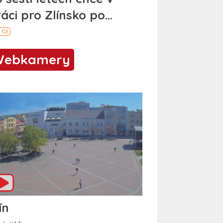
Webkamery
ín