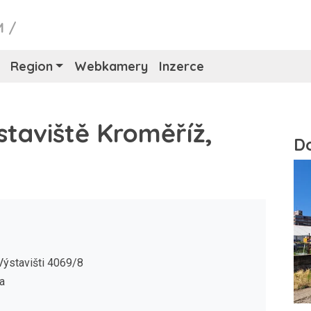
M
/
Region
Webkamery
Inzerce
taviště Kroměříž,
Výstavišti 4069/8
a