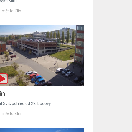
ěstí Míru
město Zlín
ín
l Svit, pohled od 22. budovy
město Zlín