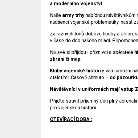
a moderního vojenství
.
Naše
army trhy
nabídnou návštěvníkům ne
nadšenci vojenské problematiky, nasát záž
Zá rázných tónů dobové hudby a při oros
v čase do dob našeho mládí. Připomene
Na své si přijdou i příznivci a sběratelé
h
zbraní či map
.
Kluby vojenské historie
vám umožní nah
staletími. Časově shrnuto –
od pazourku
Návštěvníci v uniformách mají vstup
Přijďte strávit příjemný den plný adrenalin
pro vojenskou historii.
OTEVÍRACÍ DOBA :