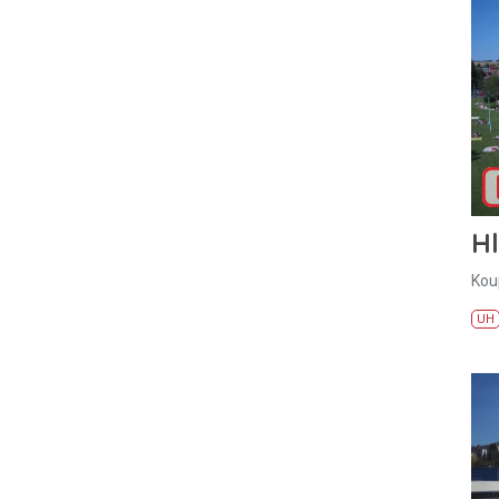
H
Kou
UH