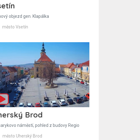
etín
hový objezd gen. Klapálka
město Vsetín
herský Brod
arykovo náměstí, pohled z budovy Regio
město Uherský Brod