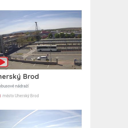
herský Brod
obusové nádraží
město Uherský Brod