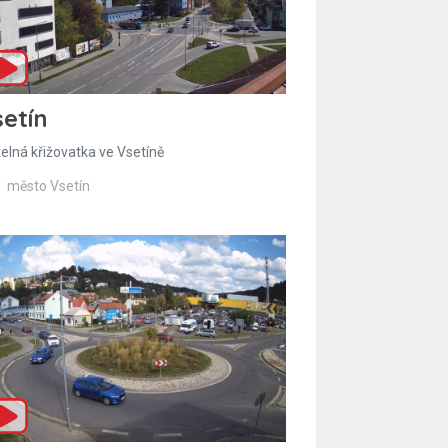
etín
telná křižovatka ve Vsetíně
město Vsetín