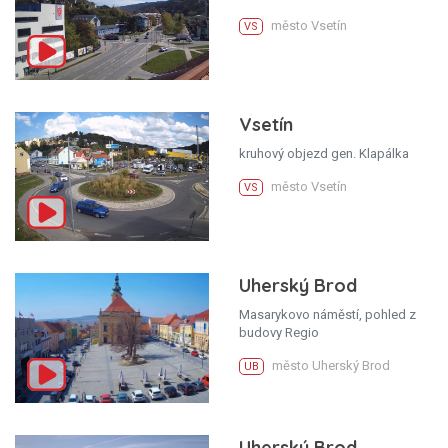
město Vsetín
VS
Vsetín
kruhový objezd gen. Klapálka
město Vsetín
VS
Uherský Brod
Masarykovo náměstí, pohled z
budovy Regio
město Uherský Brod
UB
Uherský Brod