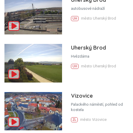
autobusové nádraží
město Uherský Brod
UH
Uherský Brod
Hvězdárna
město Uherský Brod
UH
Vizovice
Palackého náměstí, pohled od
kostela
město Vizovice
ZL