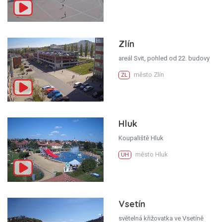
Zlín
areál Svit, pohled od 22. budovy
město Zlín
ZL
Hluk
Koupaliště Hluk
město Hluk
UH
Vsetín
světelná křižovatka ve Vsetíně