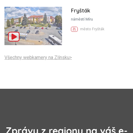
Fryšták
náměstí Míru
město Fryšták
ZL
Všechny webkamery na Zlínsku>
Zprávy z regionu na váš e-