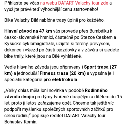
Přihlaste se včas
na webu DATART Valachy tour zde
a
využijte právě teď výhodnější cenu startovného!
Bike Valachy Bílá nabídne trasy úplně pro každého.
Hlavní závod na 47 km
vás provede přes Bumbálku k
česko-slovenské hranici, částečně po Stezce Českem a
Kysucké cyklomagistrále, užijete si terény, převýšení,
dokonce i výjezd po části sjezdovky a v závěru si sjedete
bike traily, které jsou na Bílé vyhlášené.
Vedle hlavního závodu jsou připraveny i
Sport trasa (27
km)
a jednodušší
Fitness trasa (20 km)
a vypsána je i
speciální kategorie
pro elektrokola
.
„Velký ohlas měla loni novinka v podobě
Rodinného
závodu dvojic
pro týmy tvořené dospělým a dítětem do 15
let, proto ji letos zařazujeme opět. Chceme tak ještě víc
podpořit myšlenku společných sportovních zážitků pro
celou rodinu,“ popisuje ředitel DATART Valachy tour
Bohuslav Komín.