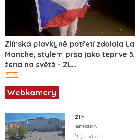
Webkamery
Zlín
náměstí Míru
město Zlín
ZL