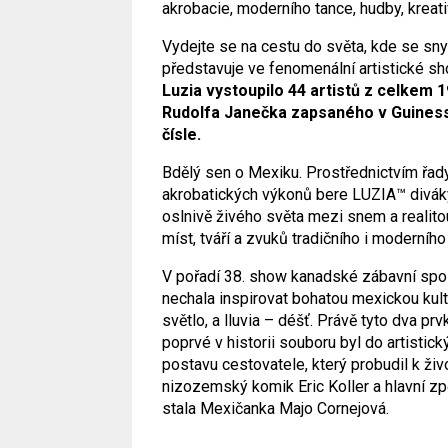
akrobacie, moderního tance, hudby, kreat
Vydejte se na cestu do světa, kde se sny
představuje ve fenomenální artistické s
Luzia vystoupilo 44 artistů z celkem 
Rudolfa Janečka zapsaného v Guinesso
čísle.
Bdělý sen o Mexiku. Prostřednictvím řad
akrobatických výkonů bere LUZIA™ diváky
oslnivě živého světa mezi snem a realit
míst, tváří a zvuků tradičního i moderníh
V pořadí 38. show kanadské zábavní spole
nechala inspirovat bohatou mexickou kul
světlo, a lluvia – déšť. Právě tyto dva pr
poprvé v historii souboru byl do artisti
postavu cestovatele, který probudil k živo
nizozemský komik Eric Koller a hlavní zpě
stala Mexičanka Majo Cornejová.