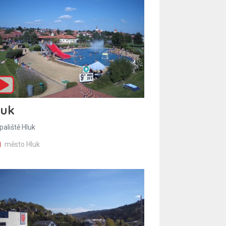
luk
paliště Hluk
město Hluk