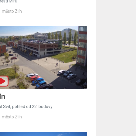
ěstí Míru
město Zlín
ín
l Svit, pohled od 22. budovy
město Zlín