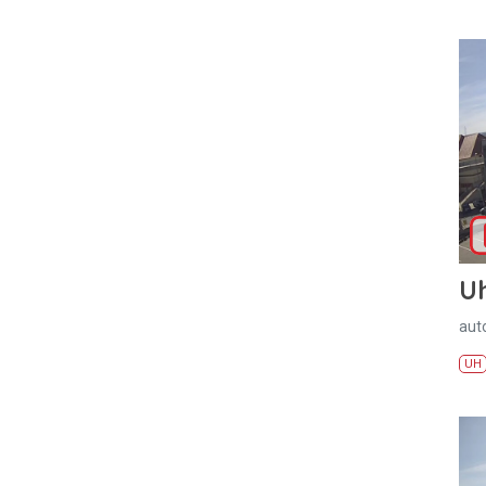
U
aut
UH