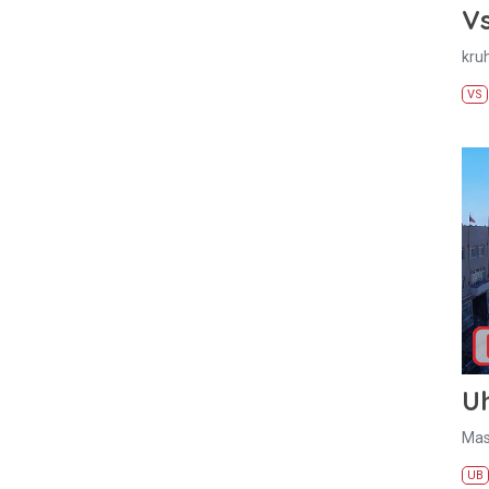
Vs
kru
VS
U
Mas
UB