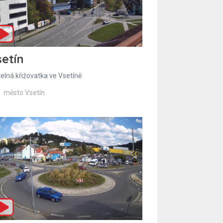
etín
telná křižovatka ve Vsetíně
město Vsetín