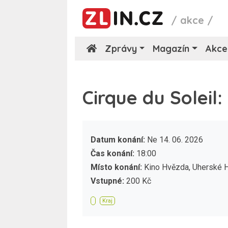
/
akce
/
Zprávy
Magazín
Akce
Cirque du Soleil
Datum konání:
Ne 14. 06. 2026
Čas konání:
18:00
Místo konání:
Kino Hvězda, Uherské H
Vstupné:
200 Kč
Kraj