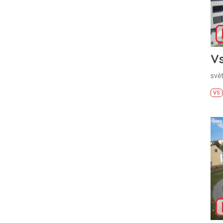
Vs
svě
VS