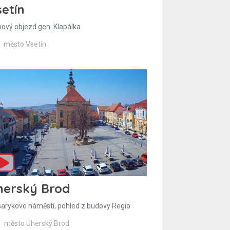
etín
hový objezd gen. Klapálka
město Vsetín
herský Brod
arykovo náměstí, pohled z budovy Regio
město Uherský Brod