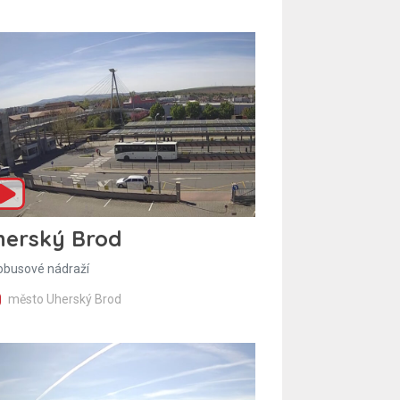
herský Brod
obusové nádraží
město Uherský Brod