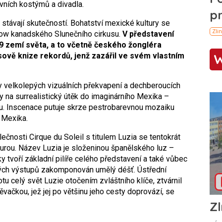
ivních kostýmů a divadla.
 stávají skutečností. Bohatství mexické kultury se
how kanadského Slunečního cirkusu.
V představení
19 zemí světa, a to včetně českého žongléra
vě knize rekordů, jenž zazářil ve svém vlastním
y velkolepých vizuálních překvapení a dechberoucích
 na surrealistický útěk do imaginárního Mexika –
ou. Inscenace putuje skrze pestrobarevnou mozaiku
o Mexika.
čnosti Cirque du Soleil s titulem Luzia se tentokrát
turou. Název Luzia je složeninou španělského luz –
vky tvoří základní pilíře celého představení a také vůbec
ckých výstupů zakomponován umělý déšť. Ústřední
tu celý svět Luzie otočením zvláštního klíče, ztvárnil
vačkou, jež jej po většinu jeho cesty doprovází, se
Zl