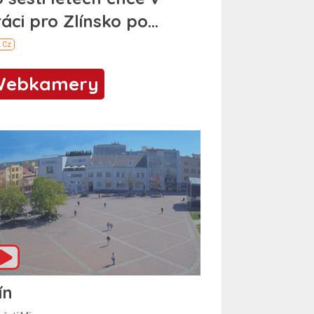
Webkamery
ín