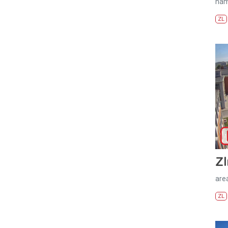
nám
ZL
Zl
areá
ZL