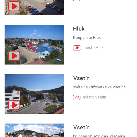
Hluk
Koupaliště Hluk
město Hluk
UH
Vsetín
světelná křižovatka ve Vsetíně
město Vsetín
VS
Vsetín
kruhový objezd gen. Klapálka