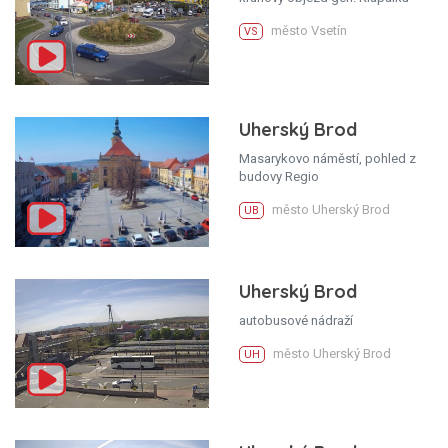
město Vsetín
VS
Uherský Brod
Masarykovo náměstí, pohled z
budovy Regio
město Uherský Brod
UB
Uherský Brod
autobusové nádraží
město Uherský Brod
UH