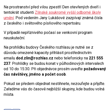
Na prostranství před vilou zpestří Den otevřených dveří i
tentokrát studenti
Zlínské soukromé vyšší odborné školy
umění
. Pod vedením Jany Lukášové zazpívají známá čísla
z českého i světového písňového repertoáru.
V případě nepříznivého počasí se venkovní program
neuskuteční.
Na prohlídku budovy Českého rozhlasu je nutné se z
důvodu omezené kapacity přihlásit prostřednictvím
emailu
dod.zlin@rozhlas.cz
nebo telefonicky na
221 555
237
. Prohlídky se budou konat v půlhodinových intervalech
od 10 do 15:30. Při objednávce prosím uveďte
požadovaný
čas návštěvy, jméno a počet osob
.
Pokud se předem objednat nestihnete, nezoufejte a přijďte.
Zařadíme vás do časově nejbližší skupiny, kde budou volná
místa.