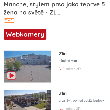
Webkamery
Zlín
náměstí Míru
město Zlín
ZL
Zlín
areál Svit, pohled od 22. budovy
město Zlín
ZL