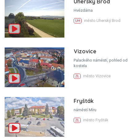
Uherský Brod
Hvězdárna
město Uherský Brod
UH
Vizovice
Palackého náměstí, pohled od
kostela
město Vizovice
ZL
Fryšták
náměstí Míru
město Fryšták
ZL