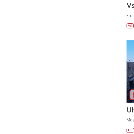
Vs
kru
VS
U
Mas
UB