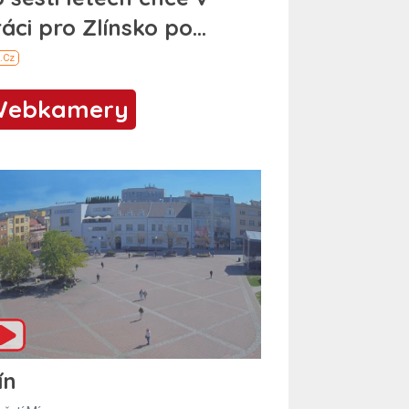
Webkamery
ín