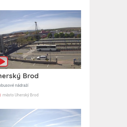
herský Brod
obusové nádraží
město Uherský Brod