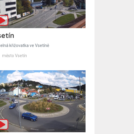
etín
telná křižovatka ve Vsetíně
město Vsetín