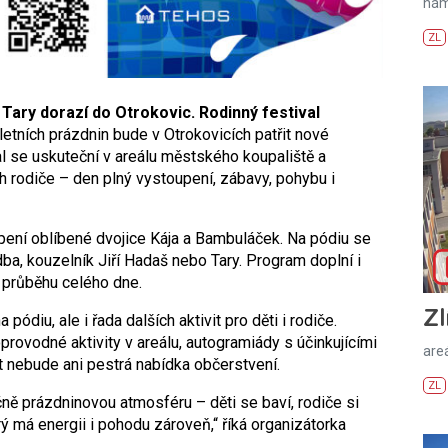
nám
ZL
Tary dorazí do Otrokovic. Rodinný festival
letních prázdnin bude v Otrokovicích patřit nové
l se uskuteční v areálu městského koupaliště a
ch rodiče – den plný vystoupení, zábavy, pohybu i
ení oblíbené dvojice Kája a Bambuláček. Na pódiu se
a, kouzelník Jiří Hadaš nebo Tary. Program doplní i
 průběhu celého dne.
Zl
diu, ale i řada dalších aktivit pro děti i rodiče.
provodné aktivity v areálu, autogramiády s účinkujícími
areá
 nebude ani pestrá nabídka občerstvení.
ZL
ečně prázdninovou atmosféru – děti se baví, rodiče si
rý má energii i pohodu zároveň,“ říká organizátorka