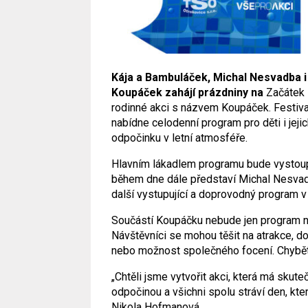
Kája a Bambuláček, Michal Nesvadba i 
Koupáček zahájí prázdniny na
Začátek 
rodinné akci s názvem Koupáček. Festiva
nabídne celodenní program pro děti i jeji
odpočinku v letní atmosféře.
Hlavním lákadlem programu bude vystoup
během dne dále představí Michal Nesvadb
další vystupující a doprovodný program v
Součástí Koupáčku nebude jen program na pó
Návštěvníci se mohou těšit na atrakce, do
nebo možnost společného focení. Chybět
„Chtěli jsme vytvořit akci, která má skut
odpočinou a všichni spolu stráví den, kte
Nikola Hofmanová.