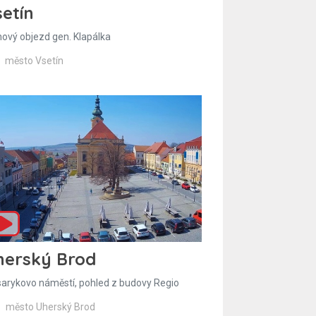
etín
hový objezd gen. Klapálka
město Vsetín
herský Brod
arykovo náměstí, pohled z budovy Regio
město Uherský Brod