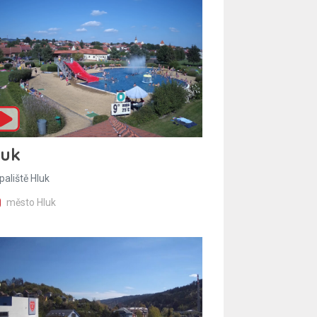
luk
paliště Hluk
město Hluk