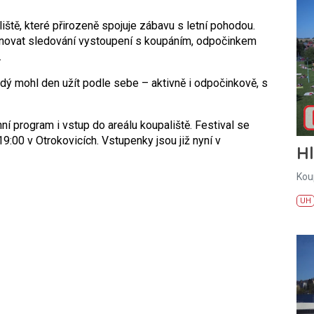
ště, které přirozeně spojuje zábavu s letní pohodou.
novat sledování vystoupení s koupáním, odpočinkem
.
ždý mohl den užít podle sebe – aktivně i odpočinkově, s
 program i vstup do areálu koupaliště. Festival se
9:00 v Otrokovicích. Vstupenky jsou již nyní v
H
Kou
UH