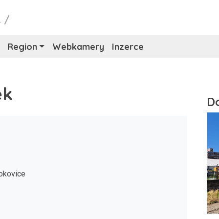
L
/
Region
Webkamery
Inzerce
ek
okovice