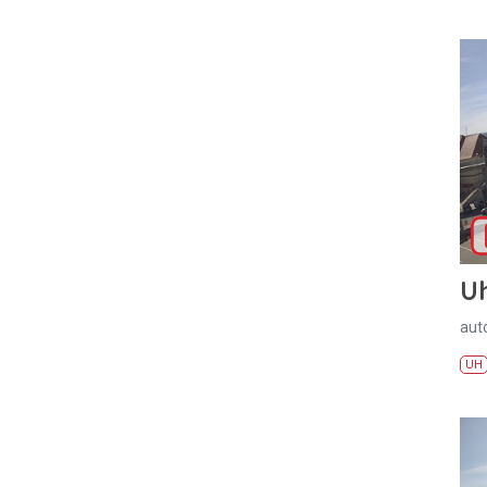
U
aut
UH