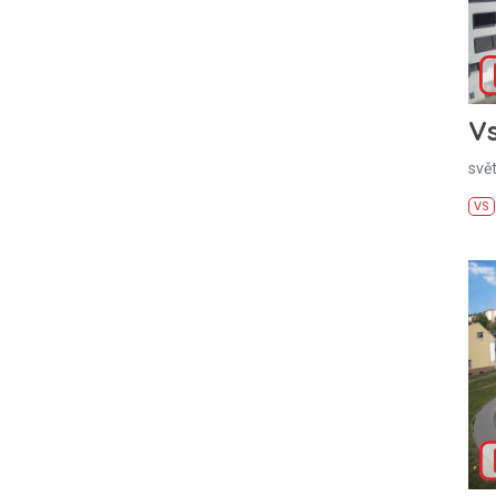
Vs
svě
VS