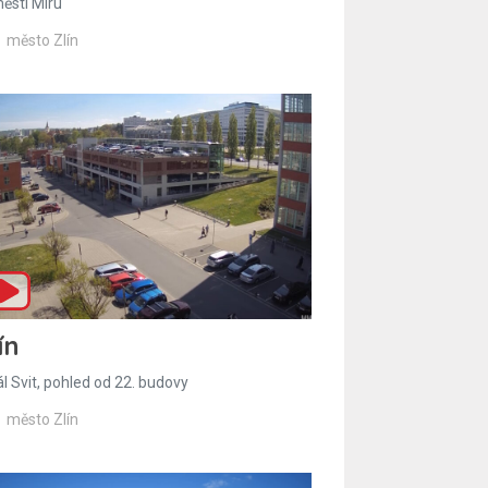
ěstí Míru
město Zlín
ín
l Svit, pohled od 22. budovy
město Zlín