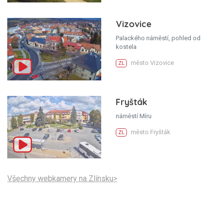
Vizovice
Palackého náměstí, pohled od
kostela
město Vizovice
ZL
Fryšták
náměstí Míru
město Fryšták
ZL
Všechny webkamery na Zlínsku>