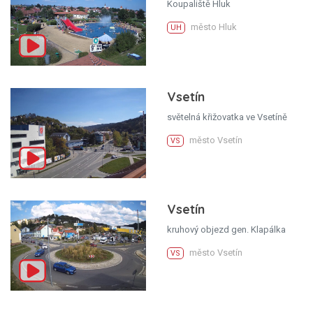
Koupaliště Hluk
město Hluk
UH
Vsetín
světelná křižovatka ve Vsetíně
město Vsetín
VS
Vsetín
kruhový objezd gen. Klapálka
město Vsetín
VS