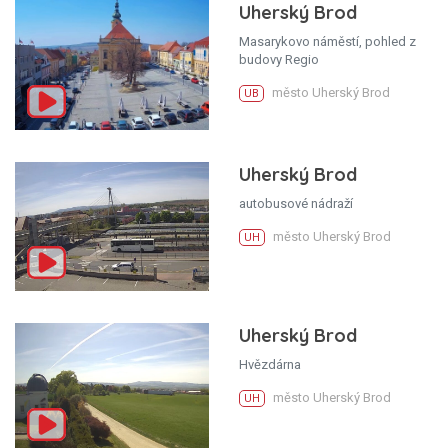
Uherský Brod
Masarykovo náměstí, pohled z
budovy Regio
město Uherský Brod
UB
Uherský Brod
autobusové nádraží
město Uherský Brod
UH
Uherský Brod
Hvězdárna
město Uherský Brod
UH