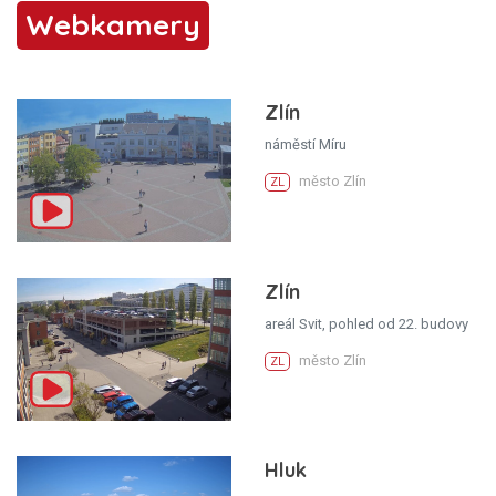
Webkamery
Zlín
náměstí Míru
město Zlín
ZL
Zlín
areál Svit, pohled od 22. budovy
město Zlín
ZL
Hluk