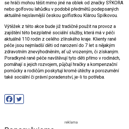
se hráči mohou těšit mimo jiné na oblek od značky SÝKORA
nebo golfovou lahůdku v podobě předmětů podepsaných
aktuálně nejslavnější českou golfistkou Klárou Spilkovou.
Výtěžek z této akce bude již tradičně použit na provoz a
zajištění této bezplatné sociální služby, která má v péči
aktuálně 110 rodin z celého zlínského kraje. Klienty rané
péče jsou nejmladší děti od narození do 7 let s nějakým
zdravotním znevýhodněním, ať už vrozeným, či získaným.
Poradkyně rané péče navštěvují tyto děti přímo v rodinách,
pomáhají s jejich rozvojem, půjčují hračky a kompenzační
pomůcky a rodičům poskytují kromě útěchy a porozumění
také sociální či právní poradenství, je-li to potřeba.